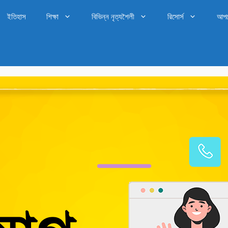
ইতিহাস
শিক্ষা
বিভিন্ন নৃত্যশৈলী
রিসোর্স
আপ