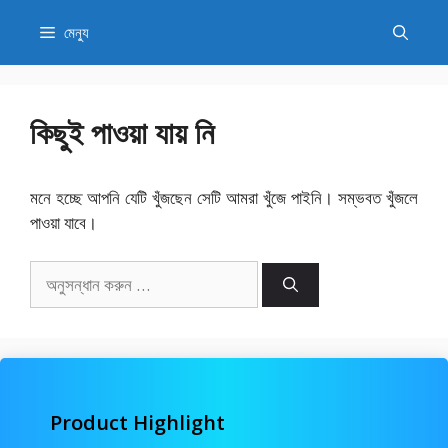
এড়িেয়
মেন্যু
লেখায়
যান
কিছুই পাওয়া যায় নি
মনে হচ্ছে আপনি যেটি খুঁজছেন সেটি আমরা খুঁজে পাইনি। সম্ভবত খুঁজলে
পাওয়া যাবে।
অনুসন্ধানঃ
Product Highlight