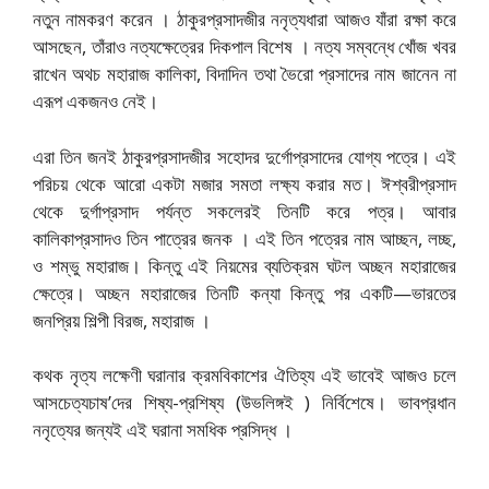
নতুন নামকরণ করেন । ঠাকুরপ্রসাদজীর ননৃত্যধারা আজও যাঁরা রক্ষা করে
আসছেন, তাঁরাও নত্যক্ষেত্রের দিকপাল বিশেষ । নত্য সম্বন্ধে খোঁজ খবর
রাখেন অথচ মহারাজ কালিকা, বিদাদিন তথা ভৈরো প্রসাদের নাম জানেন না
এরূপ একজনও নেই।
এরা তিন জনই ঠাকুরপ্রসাদজীর সহোদর দুর্গোপ্রসাদের যোগ্য পত্রে। এই
পরিচয় থেকে আরো একটা মজার সমতা লক্ষ্য করার মত। ঈশ্বরীপ্রসাদ
থেকে দুর্গাপ্রসাদ পর্যন্ত সকলেরই তিনটি করে পত্র। আবার
কালিকাপ্রসাদও তিন পাত্রের জনক । এই তিন পত্রের নাম আচ্ছন, লচ্ছ,
ও শম্ভু মহারাজ। কিন্তু এই নিয়মের ব্যতিক্রম ঘটল অচ্ছন মহারাজের
ক্ষেত্রে। অচ্ছন মহারাজের তিনটি কন্যা কিন্তু পর একটি—ভারতের
জনপ্রিয় শিল্পী বিরজ, মহারাজ ।
কথক নৃত্য লক্ষেণী ঘরানার ক্রমবিকাশের ঐতিহ্য এই ভাবেই আজও চলে
আসচেত্যচাষ’দের শিষ্য-প্রশিষ্য (উভলিঙ্গই ) নির্বিশেষে। ভাবপ্রধান
ননৃত্যের জন্যই এই ঘরানা সমধিক প্রসিদ্ধ ।