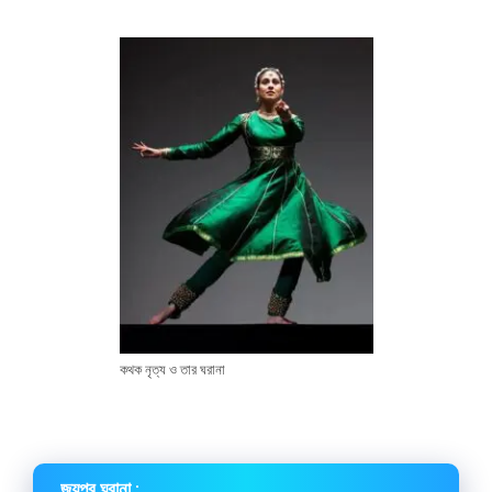
কথক নৃত্য ও তার ঘরানা
জয়পুর ঘরানা :