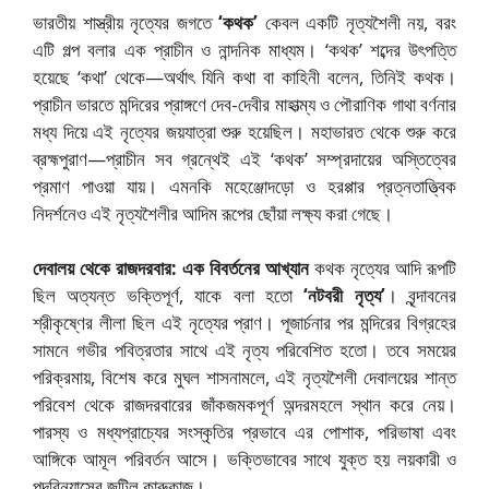
ভারতীয় শাস্ত্রীয় নৃত্যের জগতে
‘কথক’
কেবল একটি নৃত্যশৈলী নয়, বরং
এটি গল্প বলার এক প্রাচীন ও নান্দনিক মাধ্যম। ‘কথক’ শব্দের উৎপত্তি
হয়েছে ‘কথা’ থেকে—অর্থাৎ যিনি কথা বা কাহিনী বলেন, তিনিই কথক।
প্রাচীন ভারতে মন্দিরের প্রাঙ্গণে দেব-দেবীর মাহাত্ম্য ও পৌরাণিক গাথা বর্ণনার
মধ্য দিয়ে এই নৃত্যের জয়যাত্রা শুরু হয়েছিল। মহাভারত থেকে শুরু করে
ব্রহ্মপুরাণ—প্রাচীন সব গ্রন্থেই এই ‘কথক’ সম্প্রদায়ের অস্তিত্বের
প্রমাণ পাওয়া যায়। এমনকি মহেঞ্জোদড়ো ও হরপ্পার প্রত্নতাত্ত্বিক
নিদর্শনেও এই নৃত্যশৈলীর আদিম রূপের ছোঁয়া লক্ষ্য করা গেছে।
দেবালয় থেকে রাজদরবার: এক বিবর্তনের আখ্যান
কথক নৃত্যের আদি রূপটি
ছিল অত্যন্ত ভক্তিপূর্ণ, যাকে বলা হতো
‘নটবরী নৃত্য’
। বৃন্দাবনের
শ্রীকৃষ্ণের লীলা ছিল এই নৃত্যের প্রাণ। পূজার্চনার পর মন্দিরের বিগ্রহের
সামনে গভীর পবিত্রতার সাথে এই নৃত্য পরিবেশিত হতো। তবে সময়ের
পরিক্রমায়, বিশেষ করে মুঘল শাসনামলে, এই নৃত্যশৈলী দেবালয়ের শান্ত
পরিবেশ থেকে রাজদরবারের জাঁকজমকপূর্ণ অন্দরমহলে স্থান করে নেয়।
পারস্য ও মধ্যপ্রাচ্যের সংস্কৃতির প্রভাবে এর পোশাক, পরিভাষা এবং
আঙ্গিকে আমূল পরিবর্তন আসে। ভক্তিভাবের সাথে যুক্ত হয় লয়কারী ও
পদবিন্যাসের জটিল কারুকাজ।