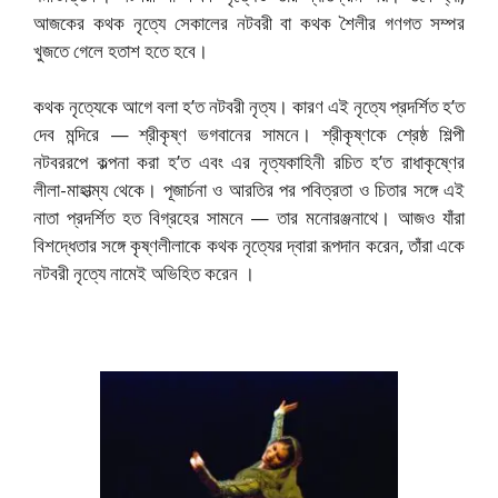
আজকের কথক নৃত্যে সেকালের নটবরী বা কথক শৈলীর গণগত সম্পর
খুজতে গেলে হতাশ হতে হবে।
কথক নৃত্যেকে আগে বলা হ’ত নটবরী নৃত্য। কারণ এই নৃত্যে প্রদর্শিত হ’ত
দেব মন্দিরে — শ্রীকৃষ্ণ ভগবানের সামনে। শ্রীকৃষ্ণকে শ্রেষ্ঠ শিল্পী
নটবররপে কল্পনা করা হ’ত এবং এর নৃত্যকাহিনী রচিত হ’ত রাধাকৃষ্ণের
লীলা-মাহাত্ম্য থেকে। পূজার্চনা ও আরতির পর পবিত্রতা ও চিতার সঙ্গে এই
নাতা প্রদর্শিত হত বিগ্রহের সামনে — তার মনোরঞ্জনাথে। আজও যাঁরা
বিশদ্ধেতার সঙ্গে কৃষ্ণলীলাকে কথক নৃত্যের দ্বারা রূপদান করেন, তাঁরা একে
নটবরী নৃত্যে নামেই অভিহিত করেন ।