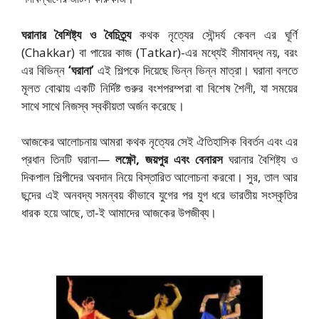
ঘরানার বৈশিষ্ট্য ও বৈচিত্র্য
কথক নৃত্যের সৌন্দর্য কেবল এর ঘূর্ণি
(Chakkar) বা পায়ের কাজ (Tatkar)-এর মধ্যেই সীমাবদ্ধ নয়, বরং
এর বিভিন্ন
‘ঘরানা’
এই শিল্পকে দিয়েছে ভিন্ন ভিন্ন মাত্রা। ঘরানা বলতে
মূলত বোঝায় একটি নির্দিষ্ট গুরুর বংশপরম্পরা বা বিশেষ শৈলী, যা সময়ের
সাথে সাথে নিজস্ব স্বকীয়তা অর্জন করেছে।
আজকের আলোচনায় আমরা কথক নৃত্যের সেই ঐতিহাসিক বিবর্তন এবং এর
প্রধান তিনটি ঘরানা—
লক্ষ্ণৌ, জয়পুর এবং বেনারস
ঘরানার বৈশিষ্ট্য ও
দিকপাল শিল্পীদের অবদান নিয়ে বিস্তারিত আলোচনা করবো। সুর, তাল আর
ছন্দের এই অনবদ্য সমন্বয় কীভাবে যুগের পর যুগ ধরে ভারতীয় সংস্কৃতির
ধারক হয়ে আছে, তা-ই আমাদের আজকের উপজীব্য।