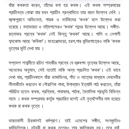
যাঁরা কথকতা করেন, তাঁদের বলা হয় কথক। এই কথক সম্প্রদায়ের
প্রাচীনত্ব বোঝা যায় যখন প্রাচীন গ্রন্থাদিতে তার বহুল উল্লেখ দেখি ।
ব্রহ্মপুরাণে অভিনেতা, গায়ক ও নর্তকিদের ‘কনক’ বলে উল্লেখ করা
হয়েছে। মহাভারত ও নাট্যশাসেরও ‘কথক’ শব্দের উল্লেখ আছে। সঙ্গীত-
রত্নাকর গ্রন্থে ‘কথক’ নেই কিন্তু ‘কথকা’ আছে। পালি ও নেপালী
শব্দকোষ আছে ‘কথিকা’। মহেঞ্জোদড়ো, হরপ,পার মন্দিরগাত্রেও নাকি ‘কথক
নৃত্যের মূর্তি দেখা যায় ।
সপ্তদশ শতাব্দীতে রচিত শাহজীর গ্রন্থে যে ধ্রুবপদ নৃত্যের উল্লেখ আছে,
অনেকের অনুমান, সেই নতোই নাকি অন্য প্রচলিত ‘কথক’। এই ভাবে
দেখা যায়, প্রাচীনকালে যাঁরা ভাষাভিনয়, গাঁত ও নাত্যের মাধ্যমে দেবদেবীর
লীলাকীর্তন করতেন বা পৌরাণিক গাথা, উপাখ্যান ইত্যাদি পাঠ করতেন, তাঁরা
পরিচিত হতেন কথক, গ্রন্থিক, গাথাকার, পাঠক, বৈতালিক প্রভৃতি বিভিন্ন
নামে । কথক সম্প্রদায় কর্তৃক প্রচারিত বলেই এই নৃত্যশৈলীর নাম হয়েচে
কথক বা কথক নৃত্যে ।
ভারতবাসী চিরকালই ধর্মপ্রাণ। তাই এদেশের সঙ্গীত, সংস্কৃতিও
ধর্মভিত্তিক। নটবরী বা কথক নৃত্যেও তার ব্যতিক্রম নয়। তবে হ্যাঁ,