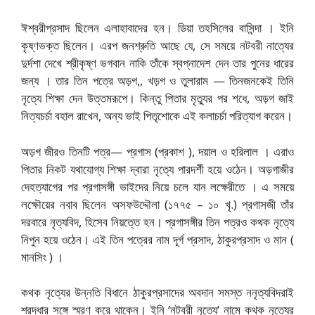
ঈশ্বরীপ্রসাদ ছিলেন এলাহাবাদের হন। ডিয়া তহসিলের বাসিন্দা । ইনি
কৃষ্ণভক্ত ছিলেন। এরপ জনশ্রুতি আছে যে, সে সময়ে নটবরী নাত্যের
দুর্দশা দেখে শ্রীকৃষ্ণ ভগবান নাকি তাঁকে স্বপ্নাদেশ দেন তার পুনের ধারের
জন্য । তার তিন পত্রে অড়গ,, খড়গ ও তুলারাম — তিনজনকেই তিনি
নৃত্যে শিক্ষা দেন উত্তমরূপে। কিন্তু পিতার মৃত্যুর পর শধে, অড়গ জাই
নিত্যচর্চা বহাল রাখেন, অন্য ভাই পিতৃশোকে এই কলাচর্চা পরিত্যাগ করেন।
অড়গ জীরও তিনটি পত্র— প্রগাস (প্রকাশ ), দয়াল ও হরিলাল । এরাও
পিতার নিকট যথাযোগ্য শিক্ষা দ্বারা নৃত্যে পারদর্শী হয়ে ওঠেন। অড়গাজীর
দেহত্যাগের পর প্রগাসঙ্গী ভাইদের নিয়ে চলে যান লক্ষেরীতে । এ সময়ে
লক্ষৌয়ের নবাব ছিলেন অসফউদ্দৌলা (১৭৭৫ – ১০ খৃ.) প্রগাসজী তাঁর
দরবারে নৃত্যবিদ, হিসেব নিয়ত্তে হন। প্রগাসঙ্গীর তিন পত্রও কথক নৃত্যে
নিপুন হয়ে ওঠেন। এই তিন পত্রের নাম দূর্গ প্রসাদ, ঠাকুরপ্রসাদ ও মান (
মানসিং ) ।
কথক নৃত্যের উন্নতি বিধানে ঠাকুরপ্রসাদের অবদান সমস্ত ননৃত্যবিদরাই
শ্রদ্ধার সঙ্গে স্মরণ করে থাকেন। ইনি ‘নটবরী নৃত্যে’ নামে কথক নৃত্যের