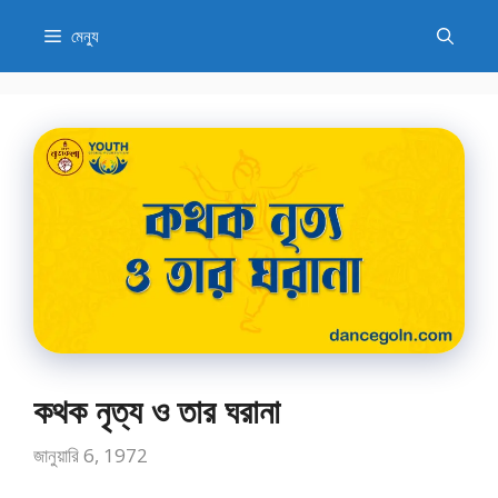
এড়িেয়
মেন্যু
লেখায়
যান
কথক নৃত্য ও তার ঘরানা
জানুয়ারি 6, 1972