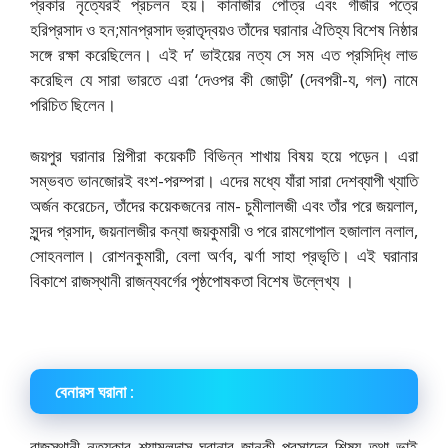
প্রকার নৃত্যেরই প্রচলন হয়। কানাজীর পৌত্র এবং গীজীর পত্রে
হরিপ্রসাদ ও হন;মানপ্রসাদ ভ্রাতৃদ্বয়ও তাঁদের ঘরানার ঐতিহ্য বিশেষ নিষ্ঠার
সঙ্গে রক্ষা করেছিলেন। এই দ’ ভাইয়ের নত্য সে সম এত প্রসিদ্ধি লাভ
করেছিল যে সারা ভারতে এরা ‘দেওপর কী জোড়ী’ (দেবপরী-য, গল) নামে
পরিচিত ছিলেন।
জয়পুর ঘরানার শিল্পীরা কয়েকটি বিভিন্ন শাখায় বিষয় হয়ে পড়েন। এরা
সম্ভবত ভানজোরই বংশ-পরম্পরা। এদের মধ্যে যাঁরা সারা দেশব্যাপী খ্যাতি
অর্জন করেচেন, তাঁদের কয়েকজনের নাম- চুমীলালজী এবং তাঁর পরে জয়লাল,
সুন্দর প্রসাদ, জয়নালজীর কন্যা জয়কুমারী ও পরে রামগোপাল হজালাল নলাল,
সোহনলাল। রোশনকুমারী, বেলা অর্ণব, ঝর্ণা সাহা প্রভৃতি। এই ঘরানার
বিকাশে রাজস্থানী রাজন্যবর্গের পৃষ্ঠপোষকতা বিশেষ উল্লেখ্য ।
বেনারস ঘরানা :
রাজস্থানী নত্যকার শ্যামলদাস-ঘরানার জানকী প্রসাদের শিষ্য তথা ভাই