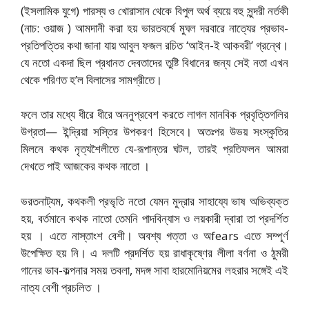
(ইসলামিক যুগে) পারস্য ও খোরাসান থেকে বিপুল অর্থ ব্যয়ে বহু সুন্দরী নর্তকী
(নাচ: ওয়াজ ) আমদানী করা হয় ভারতবর্ষে মুঘল দরবারে নাত্যের প্রভাব-
প্রতিপত্তির কথা জানা যায় আবুল ফজল রচিত ‘আইন-ই আকবরী’ গ্রন্থে।
যে নতো একদা ছিল প্রধানত দেবতাদের তুষ্টি বিধানের জন্য সেই নতা এখন
থেকে পরিণত হ’ল বিলাসের সামগ্রীতে।
ফলে তার মধ্যে ধীরে ধীরে অননুপ্রবেশ করতে লাগল মানবিক প্রবৃত্তিগলির
উগ্রতা— ইন্দ্রিয়া সস্তির উপকরণ হিসেবে। অতঃপর উভয় সংস্কৃতির
মিলনে কথক নৃত্যশৈলীতে যে-রূপান্তর ঘটল, তারই প্রতিফলন আমরা
দেখতে পাই আজকের কথক নাতো ।
ভরতনাট্যম, কথকলী প্রভৃতি নতো যেমন মুদ্রার সাহায্যে ভাষ অভিব্যক্ত
হয়, বর্তমানে কথক নাতো তেমনি পাদবিন্যাস ও লয়কারী দ্বারা তা প্রদর্শিত
হয় । এতে নাস্তাংশ বেশী। অবশ্য গত্তা ও অfears এতে সম্পূর্ণ
উপেক্ষিত হয় নি। এ দলটি প্রদর্শিত হয় রাধাকৃষ্ণের লীলা বর্ণনা ও ঠুমরী
গানের ভাব-কল্পনার সময় তবলা, মদঙ্গ সাবা হারমোনিয়মের লহরার সঙ্গেই এই
নাত্য বেশী প্রচলিত ।