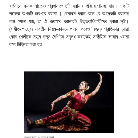
বর্তমানে কথক নাত্যের প্রধানতঃ দুটি ঘরানার পরিচয় পাওয়া যায়। একটি
লক্ষেরা অপরটি জয়পরে ঘরানা । বেনারস ঘরানা বলে যে আরেকটি ঘরানার
নাম শোনা যায়, তা ঐ জয়পরে ঘরানারই উত্তরাধিকারীদের দ্বারা সৃষ্ট।
(সঙ্গীত-শাস্ত্রের যাবতীয় নিয়ম-কাননে পালন করেও নিজস্ব প্রতিভার দ্বারা
কোন শৈলীকে নতুন নতুন বৈশিষ্ট্য সমৃদ্ধ করাকেই সাঙ্গীতিক ভাষার খরানা
বলে চিহ্নিত করা হয় ।
কথক নৃত্য ও তার ঘরানা