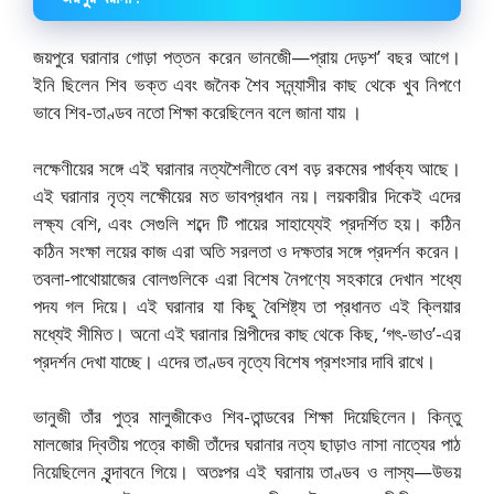
জয়পুরে ঘরানার গোড়া পত্তন করেন ভানজেী—প্রায় দেড়শ’ বছর আগে।
ইনি ছিলেন শিব ভক্ত এবং জনৈক শৈব সন্ন্যাসীর কাছ থেকে খুব নিপণে
ভাবে শিব-তাণ্ডব নতো শিক্ষা করেছিলেন বলে জানা যায় ।
লক্ষেণীয়ের সঙ্গে এই ঘরানার নত্যশৈলীতে বেশ বড় রকমের পার্থক্য আছে।
এই ঘরানার নৃত্য লক্ষেীয়ের মত ভাবপ্রধান নয়। লয়কারীর দিকেই এদের
লক্ষ্য বেশি, এবং সেগুলি শব্দে টি পায়ের সাহায্যেই প্রদর্শিত হয়। কঠিন
কঠিন সংক্ষা লয়ের কাজ এরা অতি সরলতা ও দক্ষতার সঙ্গে প্রদর্শন করেন।
তবলা-পাথোয়াজের বোলগুলিকে এরা বিশেষ নৈপণ্যে সহকারে দেখান শধ্যে
পদয গল দিয়ে। এই ঘরানার যা কিছু বৈশিষ্ট্য তা প্রধানত এই ক্লিয়ার
মধ্যেই সীমিত। অনো এই ঘরানার শিল্পীদের কাছ থেকে কিছ, ‘গৎ-ভাও’-এর
প্রদর্শন দেখা যাচ্ছে। এদের তাণ্ডব নৃত্যে বিশেষ প্রশংসার দাবি রাখে।
ভানুজী তাঁর পুত্র মালুজীকেও শিব-তান্ডবের শিক্ষা দিয়েছিলেন। কিন্তু
মালজোর দ্বিতীয় পত্রে কাজী তাঁদের ঘরানার নত্য ছাড়াও নাসা নাত্যের পাঠ
নিয়েছিলেন বৃন্দাবনে গিয়ে। অতঃপর এই ঘরানায় তাণ্ডব ও লাস্য—উভয়