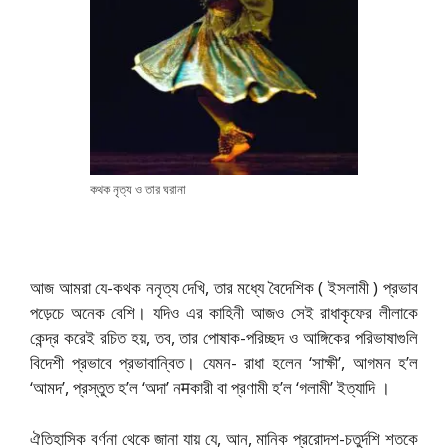
কথক নৃত্য ও তার ঘরানা
আজ আমরা যে-কথক ননৃত্য দেখি, তার মধ্যে বৈদেশিক ( ইসলামী ) প্রভাব
পড়েচে অনেক বেশি। যদিও এর কাহিনী আজও সেই রাধাকৃফের লীলাকে
কেন্দ্র করেই রচিত হয়, তব, তার পোষাক-পরিচ্ছদ ও আঙ্গিকের পরিভাষাগুলি
বিদেশী প্রভাবে প্রভাবান্বিত। যেমন- রাধা হলেন ‘সাক্ষী’, আগমন হ’ল
‘আমদ’, প্রস্তুত হ’ল ‘অদা’ নमকারী বা প্রণামী হ’ল ‘গলামী’ ইত্যাদি ।
ঐতিহাসিক বর্ণনা থেকে জানা যায় যে, আন, মানিক প্ররোদশ-চতুর্দশি শতকে