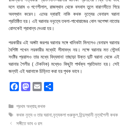
দলে হারাম ও গণেশীলাল, রাজস্থান থেকে বসবাস তুলে বারাণসীতে গিয়ে
অবস্থান করেন। এদের দ্বারাই নাকি কথক নৃত্যের বেনারস ঘরানা
প্রতিষ্ঠিত হয়। এই ঘরানার ননৃত্যে তবলা-পাখোয়াজের বোল অপেক্ষা নাতোর
রোলকেই প্রাধান্য দেওয়া হয়।
পরকারীর এই অঙ্গটা জরপর ঘরানার সঙ্গে খানিকটা মিললেও বেনারস ঘরানার
বৈশিষ্টা শখেন লয়কারীর মধ্যেই সীমাবদ্ধ নয়। লক্ষে ঘরানার মত সৌন্দর্য
সংষ্টির প্রয়াসও তার মধ্যে বিদ্যমান! তাছাড়া উক্ত দুটি ঘরানা থেকে এই
ঘরানার শৈলীর ( টেকনিক) মধ্যেও কিছুটা পার্থক্য প্রতিভাত হয়। সেই
জন্যই এই ঘরানাকে চিহ্নিত করা হয় পৃথক ভাবে।
F
M
E
S
ac
as
m
h
e
to
ai
ar
বিভাগ
প্রথম অধ্যায়
,
কথক
b
d
l
e
সমূহ
ট্যাগ
কথক নৃত্য ও তার ঘরানা
,
নৃত্যকলা গুরুকুল
,
হিন্দুস্থানী নৃত্যশৈলী কথক
o
o
সমূহ
সঙ্গীতে ভাব ও রস