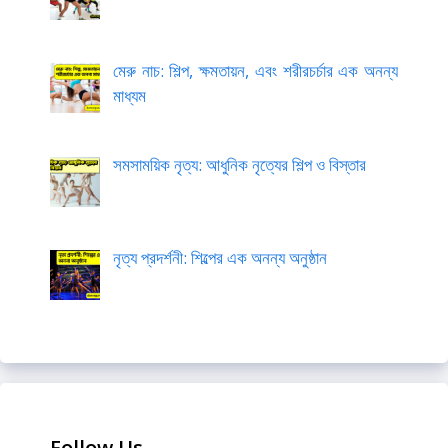
মেরু নাচ: শিল্প, ক্ষমতায়ন, এবং শরীরচর্চার এক অনন্য
মাধ্যম
সমসাময়িক নৃত্য: আধুনিক নৃত্যের শিল্প ও বিস্তার
নৃত্য প্রদর্শনী: শিল্পের এক অনন্য অনুষ্ঠান
Follow Us