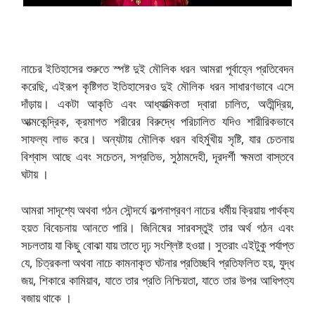
নাচের ইতিহাসের শুরুতে স্পষ্ট দুই মৌলিক ধরন আমরা পূর্বাহ্নে প্রতিবেদন
করেছি, এইরূপ কৃষ্টিগত ইতিহাসেরও দুই মৌলিক ধরন সাধারণভাবে এসে
দাঁড়ায়। একটা আকৃতি এবং আধ্যাত্মিকতা দ্বারা চালিত, অতীন্দ্রিয়,
আত্মকেন্দ্রিক, ক্রমাগত শরীরের বিরুদ্ধে পরিচালিত যদিও শারীরিকভাবে
সাফল্য লাভ করে। অন্যটায় মৌলিক ধরন বহির্মুখীয় সৃষ্টি, যার চেতনায়
বিশ্বাস আছে এবং সচেতন, সপ্রতিভ, সুঠামদেহী, দূরদর্শী ক্ষমতা বাস্তবে
ঘটায় ।
আমরা সাদৃশ্যে অথবা গঠন সৌন্দর্যে কল্পনাপ্রবণ নাচের ধর্মীয় ক্রিয়ায় পার্থক্য
হয়ত বিবেচনায় আনতে পারি। জিনিষের সারবস্তুই তার অর্থ গঠন এবং
সচলতায় যা কিছু বোঝা যায় তাতে দৃঢ় সংশ্লিষ্ট হওয়া। সুতরাং এইটুকু পর্যাপ্ত
যে, চিত্রকলা অথবা নাচে কামনাকৃত ঘটনার প্রতিচ্ছবি প্রতিফলিত হয়, যুদ্ধ
জয়, শিকারে কামিয়াব, যাতে তার প্রতি নিশ্চিয়তা, যাতে তার উপর আধিপত্য
বজায় থাকে ।