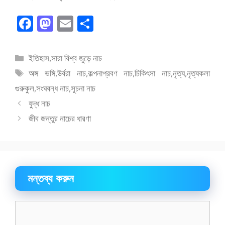
F
M
E
S
ac
as
m
h
e
to
ai
ar
বিভাগ
ইতিহাস
,
সারা বিশ্ব জুড়ে নাচ
b
d
l
e
সমূহ
ট্যাগ
অঙ্গ ভঙ্গি
,
উর্বরা নাচ
,
কল্পনাপ্রবণ নাচ
,
চিকিৎসা নাচ
,
নৃত্য
,
নৃত্যকলা
o
o
সমূহ
গুরুকুল
,
সংঘবন্ধ নাচ
,
সূচনা নাচ
o
n
যুদ্ধ নাচ
k
জীব জন্তুর নাচের ধারণা
মন্তব্য করুন
মন্তব্য