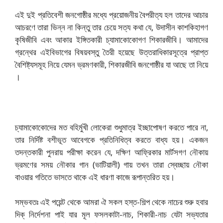
এই দুই প্রতিবেশী জনগোষ্ঠীর মধ্যে প্রয়োজনীয় বৈপরীত্য হল তাদের আচার
আচরণে তারা ভিন্ন না কিন্তু তার চেয়ে সত্য কথা যে, উদাসীন কাশকিহাগণ
কৃষিজীবি এবং আকার ইঙ্গিতকারী চ্যামাকোকোগণ শিকারজীবি। আমাদের
গ্রন্থের এইবিভাগের বিষয়বস্তু তৈরী হয়েছে উত্তরাধিকারসূত্রে প্রাপ্ত
বৈশিষ্ট্যসমূহ নিয়ে যেমন ভ্রমণকারী, শিকারজীবি জনগোষ্ঠীর যা আছে তা নিয়ে
।
চ্যামাকোকোদের মত বহির্মুখী লোকেরা শুধুমাত্র ইচ্ছাপোষণ করতে পারে না,
তার নির্দিষ্ট বশীভূত আবেগকে প্রতিনিধিত্ব করতে বাধ্য হয়। একজন
তদন্তকারী পুনরায় পরীক্ষা করেন যে, দক্ষিণ আফ্রিকার মার্টসগণ নৌকায়
ভ্রমণের সময় নৌকার গান (ভাটিয়ালী) গায় তখন তারা স্বেচ্ছায় নৌকা
বাওয়ার গতিতে ভাসতে থাকে এই ধারণা কাজে রূপান্তরিত হয়।
সম্ভবতঃ এই পয়েন্ট থেকে আমরা ঐ সকল হস্ত-শিল্প থেকে নাচের শুরু হবার
দিক্ নির্দেশনা পাই যার মূল ফসলকাটা-নাচ, শিকারী-নাচ যেটা সভ্যতার