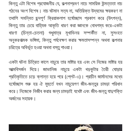
কিন্তু এটা বিশেষ প্রযোজনীয় যে, কল্পনাপ্রবণ নাচে সাময়িক উন্মত্ততা নাচ
গঠনের অংশ বিশেষ। নাচ ঘটমান সত্য না, অতিরিক্ত উদ্যমের ক্ষয়করণ না
তথাপি সমন্বিত ছন্দপূর্ণ ক্রিয়াকলাপ হর্ষোচ্ছাস প্রকাশ করে (উৎপন্ন),
কিন্তু তার চেয়ে বাহ্যিক আকৃতি ধারণ করা জ্ঞানকে বোধগম্য করে-একটা
ধারণা (চিন্তা-চেতনা) শুধুমাত্র মূখাভিনয় সম্পর্কীত না, সুসংহত
অনুকরণাত্মক ভঙ্গিমা, কিন্তু পর্যবেক্ষণ করার ক্ষমতাসম্পন্ন অথবা কল্পনার
চরিত্রে অবির্ভূত হওয়া অথবা বস্তু পাওয়া।
একটা ঘটনা চিত্রিত কালে নাচুয়ে তার মাষ্টার হয় এবং সে নিজের মাষ্টার হয়
আত্মবিসর্জন দিয়ে। জাভানিজ নাচুয়ে একটা খড়কুটার তৈরী ঘোড়ার
প্রতিকৃতিতে চড়ে ক্লান্ত হয়ে পরে (প্লেট-৩)। প্রাচীন জার্মানদের মধ্যে
হর্ষোচ্ছাস শুরু হয় ঐ মুহুর্তে যখন নাচুয়েগণ জীব-জন্তুর চামড়া পরিধান
করে। নিজেকে নিজীব করার জন্য চামড়াই যথেষ্ট এবং জীব-জন্তু যাদুশক্তি
অর্জনের সহায়ক।