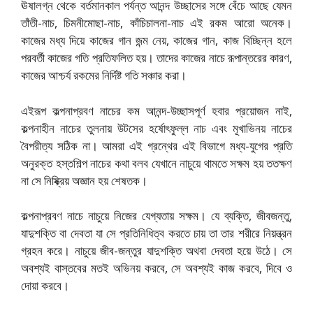
ঊষালগ্ন থেকে বর্তমানকাল পর্যন্ত আনন্দ উচ্ছাসের সঙ্গে বেঁচে আছে যেমন
তাঁতী-নাচ, চিমনীমোছা-নাচ, কাঁচিচালনা-নাচ এই রকম আরো অনেক।
কাজের মধ্য দিয়ে কাজের গান জন্ম নেয়, কাজের গান, কাজ বিচ্ছিন্ন হলে
পরবর্তী কাজের গতি প্রতিফলিত হয়। তাদের কাজের নাচে রূপান্তরের কারণ,
কাজের আশ্চর্য রকমের নির্দিষ্ট গতি সঞ্চার করা।
এইরূপ কল্পনাপ্রবণ নাচের কম আনন্দ-উচ্ছাসপূর্ণ হবার প্রয়োজন নাই,
কল্পনাহীন নাচের তুলনায় উটসের হর্ষোৎফুল্ল নাচ এবং মূখাভিনয় নাচের
বৈপরীত্য সঠিক না। আমরা এই গ্রন্থের এই বিভাগে মধ্য-যুগের প্রতি
অনুরক্ত হস্তশিল্প নাচের কথা বলব যেখানে নাচুয়ে থামতে সক্ষম হয় ততক্ষণ
না সে নিষ্ক্রিয় অজ্ঞান হয় শেষতক।
কল্পনাপ্রবণ নাচে নাচুয়ে নিজের যেগ্যতায় সক্ষম। যে ব্যক্তি, জীবজন্তু,
যাদুশক্তি বা দেবতা যা সে প্রতিনিধিত্ব করতে চায় তা তার শরীরে নিয়ন্ত্রন
গ্রহন করে। নাচুয়ে জীব-জন্তুর যাদুশক্তি অথবা দেবতা হয়ে উঠে। সে
অবশ্যই বাস্তবের মতই অভিনয় করবে, সে অবশ্যই কাজ করবে, দিবে ও
দোয়া করবে।