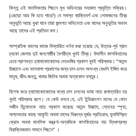
কিন্তু এই মানসিকতার পিছনে মূখ অভিনয়ের সহজাত প্রবৃত্তি সক্রিয়।
(এছাড়া আর কি হতে পারে?) যে সমস্ত ব্যক্তিবর্গ এবং লোকজনের তীব্র
অনুভূতি আছে বুঝা যাবে তারা জন্মগত অভিনেতা এবং যাদের অনুভূতির অভাব
আছে তাদের এই প্রতিভা কম।
সাম্প্রতিক কালের কাজে বিস্তারিত বর্ণনা করা হয়েছে যে, উত্তর-পূর্ব গ্রান
চ্যকো জেলায় দুই জনগোষ্ঠীর বৈপরীত্য খুবই তীব্র। উদাসীন কাশকিহাদের
চেয়ে প্রাণবন্ত চ্যামাকোকোদের দেহভঙ্গির প্রকাশ খুবই পরিস্কার। “আনন্দ
উচ্ছাসে এবং ভালবাসা প্রকাশের জন্য চাল-চলন অসংখ্য যেগুলি ইঙ্গিত করে
মানুষ, জীব-জন্তু, খাবার জিনিষ অথবা অন্যকোন বস্তুর।
বিশেষ করে চ্যামোকোকোদের মধ্যে চাল চলনের ভাষা নাচে রূপান্তরিত হয়
খুবই পরিস্কার রূপে। যে কেউ বলবে যে, এই ইন্ডিয়ানগণ মনের যে কোন
সজীব হিন্দোলকে নাচে প্রকাশ করেছে আনন্দ উচ্ছাস, স্নেহের স্পৃহা,
অপদেবতার কাছে আকুতি অথবা তাদের বিরুদ্ধে দূর্জয় প্রতিরোধ, ঘূনামিশ্রিত
ক্রোধ অথবা মানসিক যন্ত্রণা-অন্যদিকে কাশকিহাদের নাচ দ্বিধাগ্রস্থ
বিরাক্তিজমান সামনে পিছনে” ।