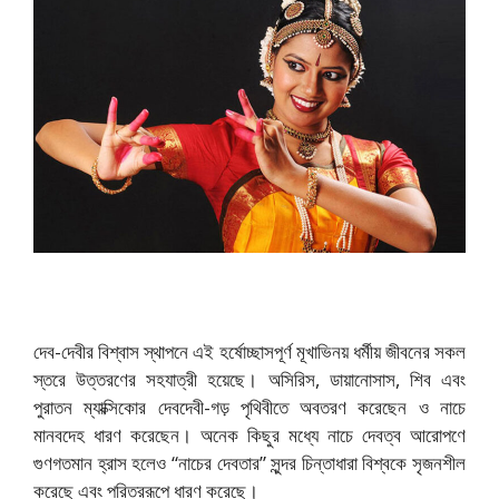
দেব-দেবীর বিশ্বাস স্থাপনে এই হর্ষোচ্ছাসপূর্ণ মূখাভিনয় ধর্মীয় জীবনের সকল
স্তরে উত্তরণের সহযাত্রী হয়েছে। অসিরিস, ডায়ানোসাস, শিব এবং
পুরাতন ম্যাক্সিকোর দেবদেবী-গড় পৃথিবীতে অবতরণ করেছেন ও নাচে
মানবদেহ ধারণ করেছেন। অনেক কিছুর মধ্যে নাচে দেবত্ব আরোপণে
গুণগতমান হ্রাস হলেও “নাচের দেবতার” সুন্দর চিন্তাধারা বিশ্বকে সৃজনশীল
করেছে এবং পরিত্ররূপে ধারণ করেছে।