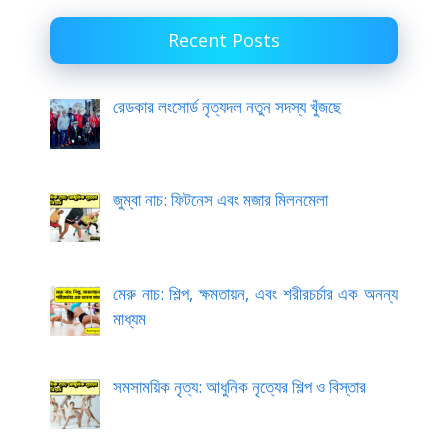
Recent Posts
রেডকার লংসোর্ড নৃত্যদল নতুন সদস্য খুঁজছে
জুম্বা নাচ: ফিটনেস এবং মজার মিলনমেলা
মেরু নাচ: শিল্প, ক্ষমতায়ন, এবং শরীরচর্চার এক অনন্য
মাধ্যম
সমসাময়িক নৃত্য: আধুনিক নৃত্যের শিল্প ও বিস্তার