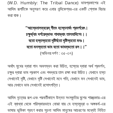
(W.D. Humbly: The Tribal Dance) ভাবপ্রকাশের এই
আদিম রূপটিকে অনুসরণ করে এবার নন্দিকেশ্বর-এর একটি শ্লোক বিচার
করা যাক।
“আস্যেনালম্বয়েদ্ গীতং হস্তেনার্থং প্রদর্শয়েৎ।
চক্ষুর্ভ্যাং দর্শয়েদ্ভাবং পাদাভ্যাং তালমাদিশেং।।
যতো হস্তস্ততো দৃষ্টির্যতো দৃষ্টিস্ততো মনঃ।
যতো মনস্ততো ভাব যতো ভাবম্ভতো রস।।”
(অভিনয় দর্পণ : ৩৫-৩৭)
অর্থাৎ মুখের দ্বারা গান অবলম্বন করা উচিত, হস্তের দ্বারা অর্থ প্রদর্শন,
চক্ষুর দ্বারা ভাব প্রকাশ এবং পদদ্বয়ে তাল রক্ষা করা উচিত। যেখানে হস্ত
সেখানেই দৃষ্টি, যেখানে দৃষ্টি সেখানেই মনে গতি, যেখানে মন সেখানেই ভাব,
আর যেখানে ভাব সেখানেই রসোৎপত্তি।
আদিম নৃত্যের রূপ এবং পরবর্তীকালে উন্নত সংস্কৃতির যুগের শাস্ত্রকার-এর
এই ব্যাখ্যা থেকে পরিস্কারভাবে বোঝা যায় যে হস্তমুদ্রা ও অঙ্গকর্ম-এর
ভাষার ভূমিকা গ্রহণ করার সূচনা আদিম মানুষের আচরণের মধ্যেই নিহিত