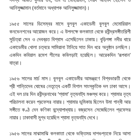
আনিসুজ্জামান (বর্তমানে অধ্যাপক আনিসুজ্জামান)।
১৯৫৫ সালের ডিসেম্বর মাসে বুলবুল একাডেমী বুলবুল মেমোরিয়াল
কনভেনশনের আয়োজন করে। এ উপলক্ষে কলকাতা থেকে রবীন্দ্রসঙ্গীতশিল্পী
সুচিত্রা সেন ও দেবব্রত বিশ্বাস এসেছিলেন ঢাকায়। বুড়িগঙ্গা নদীর ধারে
একাডেমীর খোলা চত্বরে সামিয়ানা টানিয়ে সাত দিন ধরে অনুষ্ঠান চলছিল।
একদিন কবিয়াল রমেশ শীলের কবিলড়াই হয়েছিল। আরেকদিন ‘রূপবান’
যাত্রা।
১৯৫৬ সালের মার্চ মাস। বুলবুল একাডেমীর আমন্ত্রণে বিশ্বভারতী থেকে
শ্রী শান্তিদেব ঘোষের নেতৃত্বে একটি বিশাল সাংস্কৃতিক দল ঢাকা আসে।
এই দল চার দিন রবীন্দ্রনাথের ‘শ্যামা’ নৃত্যনাট্য মঞ্চস্থ করে। শ্যামার নৃত্য
পরিচালনা করেন প্রফেসর নায়ার। শ্যামার ভূমিকায় ছিলেন উমা গান্ধী আর
সঙ্গীতে কণ্ঠ দেন কণিকা বন্দ্যোপাধ্যায়। বজ্রসেন সেজেছিলেন প্রফেসর
নায়ার। ঢাকাবাসী মুগ্ধ হয়েছিল শ্যামা নৃত্যনাট্য দেখে।
১৯৫৬ সালের মাঝামাঝি কলকাতা থেকে ভক্তিময় দাশগুপ্তকে নিয়ে আসা