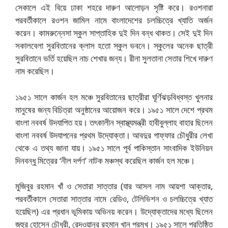
সেকালে এই বিয়ে ঢাকা শহরে দারুণ আলোড়ন সৃষ্টি করে। রওশনারা
পরবর্তীকালে রওশন জামিল নামে বাংলাদেশের চলচ্চিত্রে খ্যাতি অর্জন
করেন। কামরুন্নেসা স্কুল সাপ্তাহিক দুই দিন বন্ধ থাকত। সেই দুই দিন
সকালবেলা সুরবিতানের ক্লাস হতো স্কুল ভবনে। স্কুলের অনেক ছাত্রী
সুরবিতানে ভর্তি হয়েছিল নাচ শেখার জন্য। রীনা সুলতানা সেতার শিখে দারুণ
নাম করেছিল।
১৯৫১ সালে কার্জন হল মঞ্চে সুরবিতানের ছাত্রীরা ঘূর্ণিঝড়বিধ্বস্ত খুলনার
মানুষের জন্য বিচিত্রা অনুষ্ঠানের আয়োজন করে। ১৯৫১ সালে দেশে প্রথম
বাংলা নববর্ষ উদযাপিত হয়। তৎকালীন স্বাস্থ্যমন্ত্রী হাবীবুল্লাহ বাহার ছিলেন
বাংলা নববর্ষ উদযাপনের প্রথম উদ্যোক্তা। আবদুর গাফ্ফার চৌধুরীর লেখা
থেকে এ তথ্য জানা যায়। ১৯৫১ সালে পূর্ব পাকিস্তান সাংবাদিক ইউনিয়ন
দিনবন্ধু মিত্রের ‘নীল দর্পণ’ নাটক মঞ্চস্থ করেছিল কার্জন হল মঞ্চে।
মুজিবুর রহমান খাঁ ও সেতারা সাত্তার (যার আসল নাম আয়শা আক্তার,
পরবর্তীকালে সেতারা সাত্তার নামে রেডিও, টেলিভিশন ও চলচ্চিত্রে খ্যাত
হয়েছিল) এর প্রধান ভূমিকায় অভিনয় করেন। উদ্যোক্তাদের মধ্যে ছিলেন
জহুর হোসেন চৌধুরী, রেদওয়ানুর রহমান খান প্রমুখ। ১৯৫১ সালে প্রতিষ্ঠিত