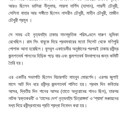
আরও ছিলেন ডালিয়া নীলুফার, লায়লা নার্গিস (হাসান), লায়লী চৌধুরী,
সেলিনা বাহার আর সঙ্গীতে ছিলেন নাসরীন চৌধুরী, মাহীন চৌধুরী, তাজীন
চৌধুরী প্রমুখ ।
সে সময় এই নৃত্যনাট্য ঢাকার সাংস্কৃতিক পরিমণ্ডলে দারুণ ভূমিকা
রেখেছিল। রাম সিং বাবুকে দিয়ে প্রথমবারের মতো সিলেট থেকে মণিপুরি
পোশাক আনা হয়েছিল। বুলবুল একাডেমীর অনুষ্ঠানের পরপরই ঢাকায় রবীন্দ্র
জন্মশতবর্ষ পালনের হিড়িক পড়ে যায় এবং জন্মশতবর্ষ উদযাপনের জন্য কমিটি
তৈরি হয়।
এর একটির সভাপতি ছিলেন বিচারপতি মাহবুব মোরর্শেদ। এরপর জুলাই
মাসে আট দিন ধরে রবীন্দ্র জন্মশতবর্ষ পালিত হয়। প্রথম দিন কবিতার
আসর, দ্বিতীয় দিন গানের আসর (তাতে অনুরোধের গানও ছিল), তারপর
নাটক ‘রক্তকরবী’ ও ‘তাসের দেশ’ নৃত্যনাট্য ‘চিত্রাঙ্গদা’ ও ‘শ্যামা’ মঞ্চায়নের
মধ্য দিয়ে রবীন্দ্রনাথের প্রতি শ্রদ্ধা নিবেদন করা হয়।