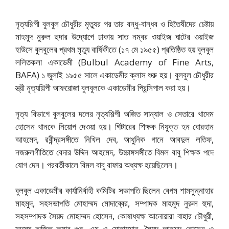
নৃত্যশিল্পী বুলবুল চৌধুরীর মৃত্যুর পর তার বন্ধু-বান্ধব ও হিতৈষীদের চেষ্টায়
মাহমুদ নুরুল হুদার উদ্যোগে ঢাকায় সাত নম্বর ওয়াইজ ঘাটের ওয়াইজ
হাউসে বুলবুলের প্রথম মৃত্যু বার্ষিকীতে (১৭ মে ১৯৫৫) প্রতিষ্ঠিত হয় বুলবুল
ললিতকলা একাডেমী (Bulbul Academy of Fine Arts,
BAFA) ১ জুলাই ১৯৫৫ সালে একাডেমীর ক্লাস শুরু হয়। বুলবুল চৌধুরীর
স্ত্রী নৃত্যশিল্পী আফরোজা বুলবুলকে একাডেমীর প্রিন্সিপাল করা হয়।
নৃত্য বিভাগে বুলবুলের দলের নৃত্যশিল্পী অজিত সান্যাল ও সেতারে খাদেম
হোসেন খানকে নিয়োগ দেওয়া হয়। গিটারের শিক্ষক নিযুক্ত হন বোরহান
আহমেদ, রবীন্দ্রসঙ্গীতে নিখিল দেব, আধুনিক গানে আবদুল লতিফ,
নজরুলগীতিতে বেদার উদ্দিন আহমেদ, উচ্চাঙ্গসঙ্গীতে বিমল বাবু শিক্ষক পদে
যোগ দেন। পরবর্তীকালে বিমল বাবু বাফার অধ্যক্ষ হয়েছিলেন।
বুলবুল একাডেমীর কার্যানির্বাহী কমিটির সভাপতি ছিলেন বেগম শামসুন্নাহার
মাহমুদ, সহসভাপতি মোহাম্মদ মোদাব্বের, সম্পাদক মাহমুদ নুরুল হুদা,
সহসম্পাদক সৈয়দ মোহাম্মদ হোসেন, কোষাধ্যক্ষ আনোয়ারা বাহার চৌধুরী,
সদস্য অজিত কুমার গুহ, এম এ মোহায়মান, সৈয়দ আহমদ হোসেন ও