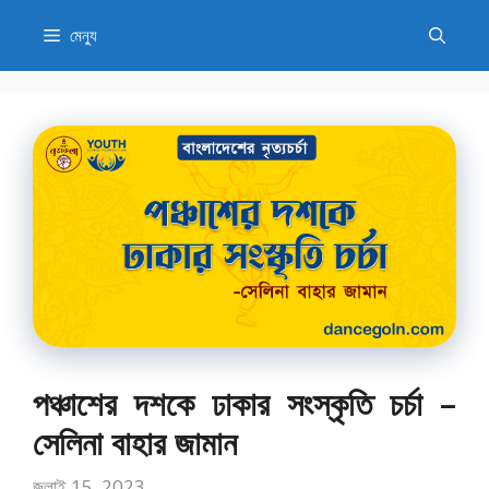
এড়িেয়
মেন্যু
লেখায়
যান
পঞ্চাশের দশকে ঢাকার সংস্কৃতি চর্চা –
সেলিনা বাহার জামান
জুলাই 15, 2023