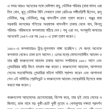
এ সময় আরও অনেকের সঙ্গে কেষ্টপাল বাবু, ভৌমিক পরিবার (বাবা মাসহ ওরা
তিন বোন, ঝুনু ভৌমিক যিনি সেকালে ঢাকা রেডিওর সঙ্গীতশিল্পী ছিলেন, রুনু
ভৌমিক, মঞ্জু ভৌমিক), মঞ্জু খাসনবীশ ঢাকা ত্যাগ করেন। মঞ্জুর বাবা
সরকারি কলেজের গণিতের অধ্যাপক খাসনবীশ ঢাকায় থেকে যান, কিন্তু
পরিবার- পরিজনকে কলকাতায় পঠিয়ে দেন। শুধু এরা নন, সংস্কৃতি জগতের
অনেকেই ১৯৪৭-এর পর ১৯৫০-এ ঢাকা ত্যাগ করেন।
১৯৫০-এ কলকাতায়ও হিন্দু-মুসলমান দাঙ্গা হয়েছিল। সে জন্য অনেকে
কলকাতা থেকেও ঢাকা চলে আসেন। এদের মধ্যে মোসলেহউদ্দীন আহমদ ও
তার স্ত্রী বদরুননেসা আহমদ ঢাকায় আসেন সপরিবারে ১৯৫০ সালে এবং
গেন্ডারিয়ায় বাড়ি কিনে বসবাস শুরু করেন। বদরুননেসা আহমেদ, আশালতা
সেনের সহযোগিতায় গেন্ডারিয়া মহিলা সমিতি স্থাপন করেন এবং আশালতা
সেন এই সমিতির প্রেসিডেন্ট ও বদরুননেসা আহমদ সেক্রেটারি হিসেবে কাজ
করতে শুরু করেন।
বদরুননেসা আহমেদের ছেলেমেয়েরা, বিশেষ করে, তার দুই মেয়ে মেহের ও
জিনাত, ডাক নামে বড় খুকী-ছোট খুকী নৃত্যে ও খেলাধুলায় দক্ষতা প্রদর্শন