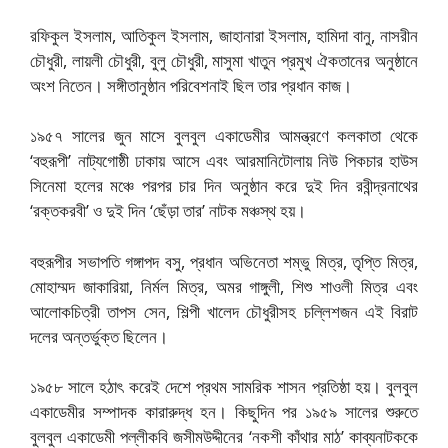
রফিকুল ইসলাম, আতিকুল ইসলাম, জাহানারা ইসলাম, হামিদা বানু, নাসরীন
চৌধুরী, লায়লী চৌধুরী, বুলু চৌধুরী, মাসুমা খাতুন প্রমুখ ঐকতানের অনুষ্ঠানে
অংশ নিতেন। সঙ্গীতানুষ্ঠান পরিবেশনাই ছিল তার প্রধান কাজ।
১৯৫৭ সালের জুন মাসে বুলবুল একাডেমীর আমন্ত্রণে কলকাতা থেকে
‘বহুরূপী’ নাট্যগোষ্ঠী ঢাকায় আসে এবং আরমানিটোলায় নিউ পিকচার হাউস
সিনেমা হলের মঞ্চে পরপর চার দিন অনুষ্ঠান করে দুই দিন রবীন্দ্রনাথের
‘রক্তকরবী’ ও দুই দিন ‘ছেঁড়া তার’ নাটক মঞ্চস্থ হয়।
বহুরূপীর সভাপতি গঙ্গাপদ বসু, প্রধান অভিনেতা শম্ভু মিত্র, তৃপ্তি মিত্র,
মোহাম্মদ জাকারিয়া, নির্মল মিত্র, অমর গাঙ্গুলী, শিশু শাওলী মিত্র এবং
আলোকচিত্রী তাপস সেন, শিল্পী খালেদ চৌধুরীসহ চল্লিশজন এই বিরাট
দলের অন্তর্ভুক্ত ছিলেন।
১৯৫৮ সালে হঠাৎ করেই দেশে প্রথম সামরিক শাসন প্রতিষ্ঠা হয়। বুলবুল
একাডেমীর সম্পাদক কারারুদ্ধ হন। কিছুদিন পর ১৯৫৯ সালের শুরুতে
বুলবুল একাডেমী পল্লীকবি জসীমউদ্দীনের ‘নকশী কাঁথার মাঠ’ কাব্যনাটককে