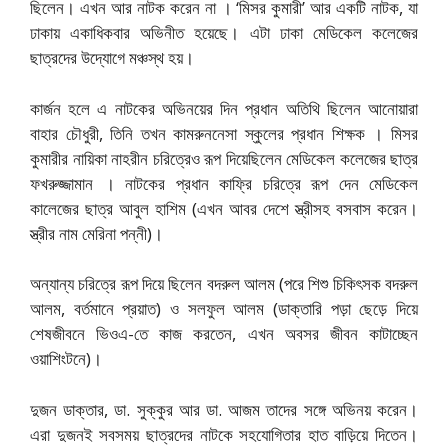
ছিলেন। এখন আর নাটক করেন না । ‘মিসর কুমারী’ আর একটি নাটক, যা
ঢাকায় একাধিকবার অভিনীত হয়েছে। এটা ঢাকা মেডিকেল কলেজের
ছাত্রদের উদ্যোগে মঞ্চস্থ হয়।
কার্জন হলে এ নাটকের অভিনয়ের দিন প্রধান অতিথি ছিলেন আনোয়ারা
বাহার চৌধুরী, তিনি তখন কামরুননেসা স্কুলের প্রধান শিক্ষক । মিসর
কুমারীর নায়িকা নাহরীন চরিত্রেও রূপ দিয়েছিলেন মেডিকেল কলেজের ছাত্র
ফখরুজ্জামান । নাটকের প্রধান কাফ্রি চরিত্রে রূপ দেন মেডিকেল
কালেজের ছাত্র আবুল হাশিম (এখন আবর দেশে স্ত্রীসহ বসবাস করেন।
স্ত্রীর নাম মেরিনা পন্নী)।
অন্যান্য চরিত্রে রূপ দিয়ে ছিলেন বদরুল আলম (পরে শিশু চিকিৎসক বদরুল
আলম, বর্তমানে প্রয়াত) ও সলফুল আলম (ডাক্তারি পড়া ছেড়ে দিয়ে
শেষজীবনে ভিওএ-তে কাজ করতেন, এখন অবসর জীবন কাটাচ্ছেন
ওয়াশিংটনে)।
দুজন ডাক্তার, ডা. সুক্কুর আর ডা. আজম তাদের সঙ্গে অভিনয় করেন।
এরা দুজনই সবসময় ছাত্রদের নাটকে সহযোগিতার হাত বাড়িয়ে দিতেন।