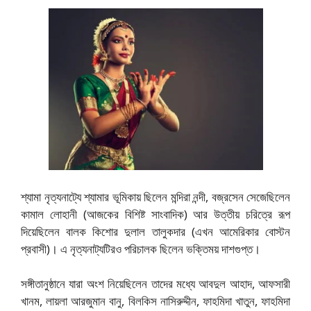
শ্যামা নৃত্যনাট্যে শ্যামার ভূমিকায় ছিলেন মন্দিরা নন্দী, বজ্রসেন সেজেছিলেন
কামাল লোহানী (আজকের বিশিষ্ট সাংবাদিক) আর উত্তীয় চরিত্রে রূপ
দিয়েছিলেন বালক কিশোর দুলাল তালুকদার (এখন আমেরিকার বোস্টন
প্রবাসী)। এ নৃত্যনাট্যটিরও পরিচালক ছিলেন ভক্তিময় দাশগুপ্ত।
সঙ্গীতানুষ্ঠানে যারা অংশ নিয়েছিলেন তাদের মধ্যে আবদুল আহাদ, আফসারী
খানম, লায়লা আরজুমান বানু, বিলকিস নাসিরুদ্দীন, ফাহমিদা খাতুন, ফাহমিদা