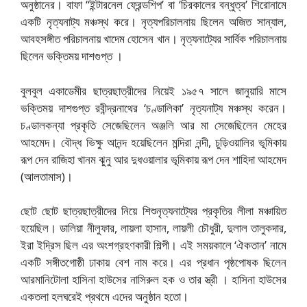
অনুষ্ঠানের। বাফা “ইন্টারনেল ফ্রেন্ডশিপ’ বা ‘চিরকালের বন্ধুত্ব’ শিরোনামে
একটি নৃত্যনাট্য মঞ্চস্থ করে। নৃত্যপরিচালনায় ছিলেন অজিত সান্যাল,
আবহসঙ্গীত পরিচালনায় খাদেম হোসেন খান। নৃত্যনাট্যের সার্বিক পরিচালনায়
ছিলেন ভক্তিময় দাশগুপ্ত ।
বুলবুল একাডেমীর ছাত্রছাত্রীদের নিয়েই ১৯৫৭ সালে জানুয়ারি মাসে
ভক্তিময় দাশগুপ্ত রবীন্দ্রনাথের ‘চণ্ডালিকা’ নৃত্যনাট্য মঞ্চস্থ করেন।
চণ্ডালকন্যা প্রকৃতি সেজেছিলেন অঞ্জলি আর মা সেজেছিলেন মেহের
আহমেদ। বৌদ্ধ ভিক্ষু আনন্দ হয়েছিলেন মন্দিরা নন্দী, চুড়িওয়ালির ভূমিকায়
রূপ দেন রাজিহা খানম ঝুনু আর দুধওয়ালার ভূমিকায় রূপ দেন শাহিদা আহমেদ
(আলতামাস)।
ছোট ছোট ছাত্রছাত্রীদের নিয়ে শিশুনৃত্যনাট্যের প্রকৃতির লীলা মঞ্চায়িত
হয়েছিল। ডালিয়া নীলুফার, লায়লা হাসান, লায়লী চৌধুরী, দুলাল তালুকদার,
ইরা ইদ্রিস ছিল এর অংশগ্রহণকারী শিল্পী। এই সময়কালে ‘ঐকতান’ নামে
একটি সঙ্গীতগোষ্ঠী ঢাকায় বেশ নাম করে। এর প্রধান পৃষ্ঠপোষক ছিলেন
আরমানিটোলা হাসিনা হাউসের নাসিরুল হক ও তার স্ত্রী । হাসিনা হাউসের
একতলা হলঘরেই প্রথমে এদের অনুষ্ঠান হতো।