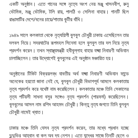
একটি অনুষ্ঠান। এতে গানের সঙ্গে নৃত্যে অংশ নেয় মঞ্জু খাসনবীশ, রুনু
ভৌমিক, মঞ্জু ভৌমিক, টলি রায়, পালঠি ও সেলিনা বাহার। গানটি ছিল
রাঙামাটির দেশে/বনের চায়ে/পাতার কুটীর বাঁধি।
১৯৪৯ সালে কলকাতা থেকে নৃত্যশিল্পী বুলবুল চৌধুরী ঢাকায় এসেছিলেন তার
দলবল নিয়ে। সদরঘাটের রূপমহল সিনেমা হলে বুলবুল তার দল নিয়ে নৃত্য
প্রদর্শন করেন। তখন স্বাস্থ্যমন্ত্রী হবীবুল্লাহ বাহার যক্ষ্মা নিবারণী অভিযান
চালাচ্ছিলেন। তার উদ্যোগেই বুলবুলের এই অনুষ্ঠান মঞ্চায়িত হয়।
অনুষ্ঠানের টিকিট বিক্রয়লব্ধ যাবতীয় অর্থ যক্ষ্মা নিবারণী অভিযান ফান্ডে
অনেকের হয়তো জানা নেই যে, বুলবুল চৌধুরী বিভাগপূর্ব আমলে কলকাতায়
নৃত্য প্রদর্শন করে যথেষ্ট নাম করেছিলেন। কলকাতার মঞ্চে তিনি সেকালের
নৃত্য পটিয়সী সাধনা বসুর সঙ্গেও নৃত্য প্রদর্শন (পারফর্ম) করেছিলেন।
বুলবুলের আসল নাম রশিদ আহমদ চৌধুরী। কিন্তু নৃত্য জগতে তিনি বুলবুল
চৌধুরী নামেই খ্যাত।
ঢাকার মঞ্চে তিনি যেসব নৃত্য প্রদর্শন করেন, তার মধ্যে প্রধান হচ্ছে
দুন্দুভির আহ্বান বা কল অব দ্য নেশন। এতে যুদ্ধের সাজে তিনটি ছেলে ও