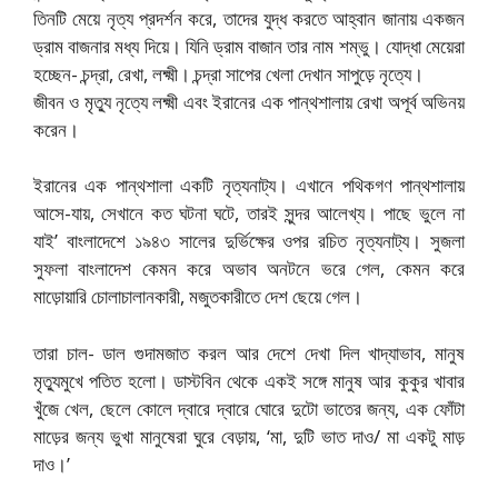
তিনটি মেয়ে নৃত্য প্রদর্শন করে, তাদের যুদ্ধ করতে আহ্বান জানায় একজন
ড্রাম বাজনার মধ্য দিয়ে। যিনি ড্রাম বাজান তার নাম শম্ভু। যোদ্ধা মেয়েরা
হচ্ছেন- চন্দ্রা, রেখা, লক্ষ্মী। চন্দ্রা সাপের খেলা দেখান সাপুড়ে নৃত্যে।
জীবন ও মৃত্যু নৃত্যে লক্ষ্মী এবং ইরানের এক পান্থশালায় রেখা অপূর্ব অভিনয়
করেন।
ইরানের এক পান্থশালা একটি নৃত্যনাট্য। এখানে পথিকগণ পান্থশালায়
আসে-যায়, সেখানে কত ঘটনা ঘটে, তারই সুন্দর আলেখ্য। পাছে ভুলে না
যাই’ বাংলাদেশে ১৯৪৩ সালের দুর্ভিক্ষের ওপর রচিত নৃত্যনাট্য। সুজলা
সুফলা বাংলাদেশ কেমন করে অভাব অনটনে ভরে গেল, কেমন করে
মাড়োয়ারি চোলাচালানকারী, মজুতকারীতে দেশ ছেয়ে গেল।
তারা চাল- ডাল গুদামজাত করল আর দেশে দেখা দিল খাদ্যাভাব, মানুষ
মৃত্যুমুখে পতিত হলো। ডাস্টবিন থেকে একই সঙ্গে মানুষ আর কুকুর খাবার
খুঁজে খেল, ছেলে কোলে দ্বারে দ্বারে ঘোরে দুটো ভাতের জন্য, এক ফোঁটা
মাড়ের জন্য ভুখা মানুষেরা ঘুরে বেড়ায়, ‘মা, দুটি ভাত দাও/ মা একটু মাড়
দাও।’