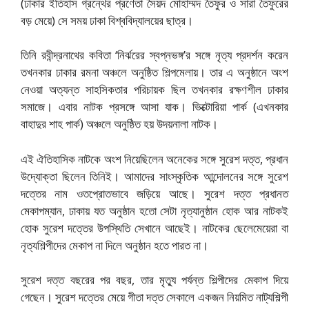
(ঢাকার ইতিহাস গ্রন্থের প্রণেতা সৈয়দ মোহাম্মদ তৈফুর ও সারা তৈফুরের
বড় মেয়ে) সে সময় ঢাকা বিশ্ববিদ্যালয়ের ছাত্র।
তিনি রবীন্দ্রনাথের কবিতা ‘নির্ঝরের স্বপ্নভঙ্গ’র সঙ্গে নৃত্য প্রদর্শন করেন
তখনকার ঢাকার রমনা অঞ্চলে অনুষ্ঠিত শিল্পমেলায়। তার এ অনুষ্ঠানে অংশ
নেওয়া অত্যন্ত সাহসিকতার পরিচায়ক ছিল তখনকার রক্ষণশীল ঢাকার
সমাজে। এবার নাটক প্রসঙ্গে আসা যাক। ভিক্টোরিয়া পার্ক (এখনকার
বাহাদুর শাহ পার্ক) অঞ্চলে অনুষ্ঠিত হয় উদয়নালা নাটক।
এই ঐতিহাসিক নাটকে অংশ নিয়েছিলেন অনেকের সঙ্গে সুরেশ দত্ত, প্রধান
উদ্যোক্তা ছিলেন তিনিই। আমাদের সাংস্কৃতিক আন্দোলনের সঙ্গে সুরেশ
দত্তের নাম ওতপ্রোতভাবে জড়িয়ে আছে। সুরেশ দত্ত প্রধানত
মেকাপম্যান, ঢাকায় যত অনুষ্ঠান হতো সেটা নৃত্যানুষ্ঠান হোক আর নাটকই
হোক সুরেশ দত্তের উপস্থিতি সেখানে আছেই। নাটকের ছেলেমেয়েরা বা
নৃত্যশিল্পীদের মেকাপ না দিলে অনুষ্ঠান হতে পারত না।
সুরেশ দত্ত বছরের পর বছর, তার মৃত্যু পর্যন্ত শিল্পীদের মেকাপ দিয়ে
গেছেন। সুরেশ দত্তের মেয়ে গীতা দত্ত সেকালে একজন নিয়মিত নাট্যশিল্পী