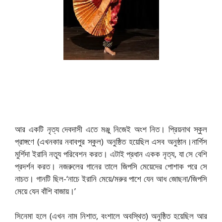
আর একটি নৃত্য দেবদাসী এতে মঞ্জু নিজেই অংশ নিত। প্রিয়নাথ স্কুল
প্রাঙ্গণে (এখনকার নবাবপুর স্কুল) অনুষ্ঠিত হয়েছিল এসব অনুষ্ঠান।নার্গিস
মুর্শিদা ইরানি নত্যূ পরিবেশন করত। এটাই প্রধান একক নৃত্য, যা সে বেশি
প্রদর্শন করত। নজরুলের গানের তালে জিপসি মেয়েদের পোশাক পরে সে
নাচত। গানটি ছিল-‘নাচে ইরানি মেয়ে/মরুর পাশে যেন আধ জোছনা/জিপসি
মেয়ে যেন বাঁশি বাজায়।’
সিনেমা হলে (এখন নাম নিশাত, বংশালে অবস্থিত) অনুষ্ঠিত হয়েছিল আর