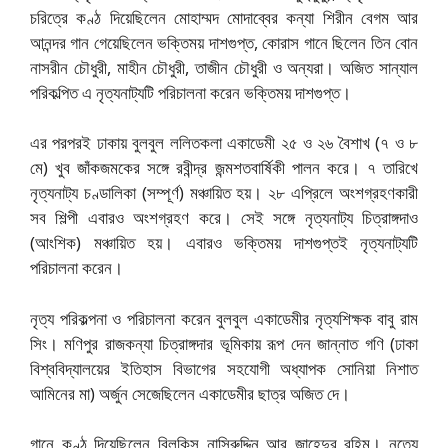
চরিত্রে কণ্ঠ দিয়েছিলেন মোহাম্মদ মোদাব্বের কন্যা শিরীন বেগম আর
আনন্দর গান গেয়েছিলেন ভক্তিময় দাশগুপ্ত, কোরাস গানে ছিলেন তিন বোন
নাসরীন চৌধুরী, মাহীন চৌধুরী, তাজীন চৌধুরী ও অন্যরা। অজিত সান্যাল
পরিকল্পিত এ নৃত্যনাট্যটি পরিচালনা করেন ভক্তিময় দাশগুপ্ত।
এর পরপরই ঢাকায় বুলবুল ললিতকলা একাডেমী ২৫ ও ২৬ বৈশাখ (৭ ও ৮
মে) খুব জাঁকজমকের সঙ্গে রবীন্দ্র জন্মশতবার্ষিকী পালন করে। ৭ তারিখে
নৃত্যনাট্য চণ্ডালিকা (সম্পূর্ণ) মঞ্চায়িত হয়। ২৮ এপ্রিলে অংশগ্রহণকারী
সব শিল্পী এবারও অংশগ্রহণ করে। সেই সঙ্গে নৃত্যনাট্য চিত্রাঙ্গদাও
(আংশিক) মঞ্চায়িত হয়। এবারও ভক্তিময় দাশগুপ্তই নৃত্যনাট্যটি
পরিচালনা করেন।
নৃত্য পরিকল্পনা ও পরিচালনা করেন বুলবুল একাডেমীর নৃত্যশিক্ষক বাবু রাম
সিং। মণিপুর রাজকন্যা চিত্রাঙ্গদার ভূমিকায় রূপ দেন জান্নাত গণি (ঢাকা
বিশ্ববিদ্যালয়ের ইতিহাস বিভাগের সহযোগী অধ্যাপক সোনিয়া নিশাত
আমিনের মা) অর্জুন সেজেছিলেন একাডেমীর ছাত্র অজিত দে।
গানে কণ্ঠ দিয়েছিলেন বিলকিস নাসিরুদ্দিন আর জাহেদুর রহিম। নৃত্যে