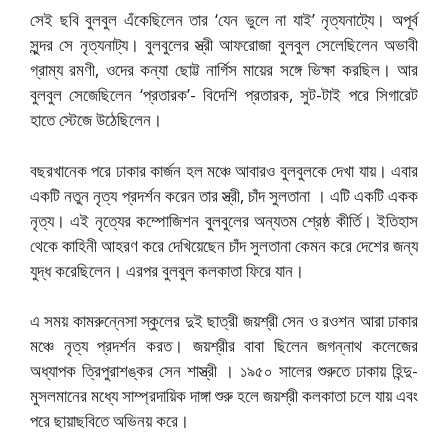
সেই ছবি বুলবুল এঁকেছিলেন তার ‘যেন ভুলে না যাই’ নৃত্যনাট্যে। অপূর্ব
সুন্দর সে নৃত্যনাট্য। বুলবুলের স্ত্রী আফরোজা বুলবুল সেলেছিলেন অভাবী
গ্রাম্য রমণী, ওদের কন্যা ছোট্ট নার্গিস মায়ের সঙ্গে ভিক্ষা করছিল। আর
বুলবুল সেজেছিলেন ‘প্রতারক’- বিদেশি প্রতারক, সুট-টাই পরে সিগারেট
হাতে স্টেজে উঠেছিলেন।
বছরখানেক পরে ঢাকার কার্জন হল মঞ্চে আবারও বুলবুলকে দেখা যায়। এবার
একটি নতুন নৃত্য প্রদর্শন করেন তার স্ত্রী, চাঁদ সুলতানা । এটি একটি একক
নৃত্য। এই নৃত্যের কম্পোজিশন বুলবুলের অন্যতম শ্রেষ্ঠ কীর্তি। ইতিহাস
থেকে কাহিনী আহরণ করে দেখিয়েছেন চাঁদ সুলতানা কেমন করে দেশের জন্য
যুদ্ধ করেছিলেন। এরপর বুলবুল কলকাতা ফিরে যান।
এ সময় কামরুন্নেসা স্কুলের দুই ছাত্রী জয়শ্রী সেন ও রওশন আরা ঢাকার
মঞ্চে নৃত্য প্রদর্শন করত। জয়শ্রীর বাবা ছিলেন জগন্নাথ কলেজের
অধ্যাপক ত্রিপুরাশঙ্কর সেন শাস্ত্রী । ১৯৫০ সালের শুরুতে ঢাকায় হিন্দু-
মুসলমানের মধ্যে সাম্প্রদায়িক দাঙ্গা শুরু হলে জয়শ্রী কলকাতা চলে যায় এবং
পরে ছায়াছবিতে অভিনয় করে।