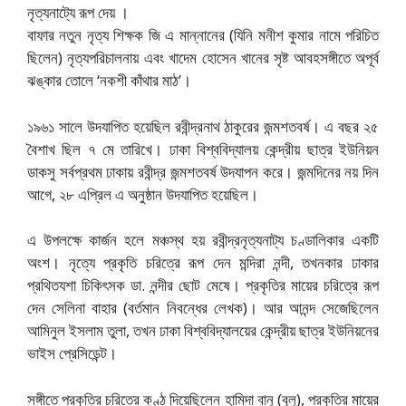
নৃত্যনাট্যে রূপ দেয় ।
বাফার নতুন নৃত্য শিক্ষক জি এ মান্নানের (যিনি মনীশ কুমার নামে পরিচিত
ছিলেন) নৃত্যপরিচালনায় এবং খাদেম হোসেন খানের সৃষ্ট আবহসঙ্গীতে অপূর্ব
ঝঙ্কার তোলে ‘নকশী কাঁথার মাঠ’।
১৯৬১ সালে উদযাপিত হয়েছিল রবীন্দ্রনাথ ঠাকুরের জন্মশতবর্ষ। এ বছর ২৫
বৈশাখ ছিল ৭ মে তারিখে। ঢাকা বিশ্ববিদ্যালয় কেন্দ্রীয় ছাত্র ইউনিয়ন
ডাকসু সর্বপ্রথম ঢাকায় রবীন্দ্র জন্মশতবর্ষ উদযাপন করে। জন্মদিনের নয় দিন
আগে, ২৮ এপ্রিল এ অনুষ্ঠান উদযাপিত হয়েছিল।
এ উপলক্ষে কার্জন হলে মঞ্চস্থ হয় রবীন্দ্রনৃত্যনাট্য চণ্ডালিকার একটি
অংশ। নৃত্যে প্রকৃতি চরিত্রে রূপ দেন মন্দিরা নন্দী, তখনকার ঢাকার
প্রথিতযশা চিকিৎসক ডা. নন্দীর ছোট মেষে। প্রকৃতির মায়ের চরিত্রে রূপ
দেন সেলিনা বাহার (বর্তমান নিবন্ধের লেখক)। আর আনন্দ সেজেছিলেন
আমিনুল ইসলাম তুলা, তখন ঢাকা বিশ্ববিদ্যালয়ের কেন্দ্রীয় ছাত্র ইউনিয়নের
ভাইস প্রেসিডেন্ট।
সঙ্গীতে প্রকৃতির চরিত্রে কণ্ঠ দিয়েছিলেন হামিদা বানু (বুলু), প্রকৃতির মায়ের