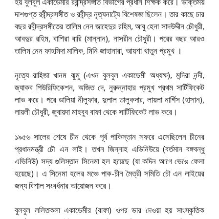
হয় বুলবুল একাডেমীর রবীন্দ্রসঙ্গীত বিভাগের প্রধান শিক্ষক করে। ভক্তিময়
দাশগুপ্ত রবীন্দ্রসঙ্গীত ও রবীন্দ্র নৃত্যনাট্যে বিশেষজ্ঞ ছিলেন। তার কাছে চার
বছর রবীন্দ্রসঙ্গীতের তালিম নেন জাহেদুর রহিম, আবু হেনা সাদউদ্দীন চৌধুরী,
আবদুর রহিম, বাশিরা বারি (মান্নান), নাসরীন চৌধুরী। পরের বছর আরও
তালিম নেন ফাহমিদা মালিক, মিনি জাহানারা, আয়শা খাতুন প্রমুখ ।
নৃত্যে রাহিজা খানম ঝুমু (এখন বুলবুল একাডেমী অধ্যক্ষ), মন্দিরা নন্দী,
জ্যাকব পিউরিফিকেশন, অজিত দে, নুরুন্নাহার প্রমুখ প্রথম সার্টিফিকেট
লাভ করে। পরে ডালিয়া নীলুফার, দুলাল তালুকদার, লায়লা নার্গিস (হাসান),
লায়লী চৌধুরী, জুবায়দা মাহবুব বাফা থেকে সার্টিফিকেট লাভ করে।
১৯৫৬ সালের শেষে চীন থেকে পূর্ব পাকিস্তান সফরে এসেছিলেন চীনের
প্রধানমন্ত্রী চৌ এন লাই। তখন জিন্নাহ এভিনিউয়ে (বর্তমান বঙ্গবন্ধু
এভিনিউ) সদ্য গুলিস্তান সিনেমা হল হয়েছে (যা কদিন আগে ভেঙে ফেলা
হয়েছে)। এ সিনেমা হলের মঞ্চে পাক-চীন মৈত্রী সমিতি চৌ এন লাইয়ের
জন্য বিশাল সংবর্ধনার আয়োজন করে।
বুলবুল ললিতকলা একাডেমীর (বাফা) ওপর ভার দেওয়া হয় সাংস্কৃতিক