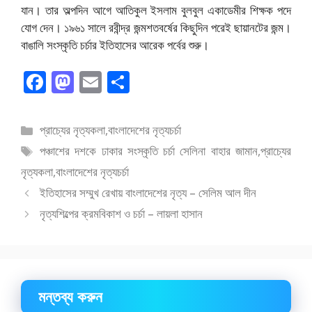
যান। তার অল্পদিন আগে আতিকুল ইসলাম বুলবুল একাডেমীর শিক্ষক পদে
যোগ দেন। ১৯৬১ সালে রবীন্দ্র জন্মশতবর্ষের কিছুদিন পরেই ছায়ানটের জন্ম।
বাঙালি সংস্কৃতি চর্চার ইতিহাসের আরেক পর্বের শুরু।
F
M
E
S
ac
as
m
h
e
to
ai
ar
বিভাগ
প্রাচ্যের নৃত্যকলা
,
বাংলাদেশের নৃত্যচর্চা
b
d
l
e
সমূহ
ট্যাগ
পঞ্চাশের দশকে ঢাকার সংস্কৃতি চর্চা সেলিনা বাহার জামান
,
প্রাচ্যের
o
o
সমূহ
নৃত্যকলা
,
বাংলাদেশের নৃত্যচর্চা
o
n
ইতিহাসের সম্মুখ রেখায় বাংলাদেশের নৃত্য – সেলিম আল দীন
k
নৃত্যশিল্পের ক্রমবিকাশ ও চর্চা – লায়লা হাসান
মন্তব্য করুন