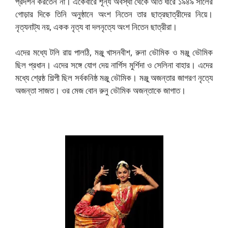
প্রদর্শন করতেন না। একেবারে শূন্য অবস্থা থেকে অতি ধীরে ১৯৪৯ সালের
গোড়ার দিকে তিনি অনুষ্ঠানে অংশ নিতেন তার ছাত্রছাত্রীদের নিয়ে।
নৃত্যনাট্য নয়, একক নৃত্য বা দলনৃত্যে অংশ নিতেন ছাত্রীরা।
এদের মধ্যে টলি রায় পালঠি, মঞ্জু খাসনবীশ, রুনা ভৌমিক ও মঞ্জু ভৌমিক
ছিল প্রধান। এদের সঙ্গে যোগ দেয় নার্গিস মুর্শিদা ও সেলিনা বাহার। এদের
মধ্যে শ্রেষ্ঠ শিল্পী ছিল সর্বকনিষ্ঠ মঞ্জু ভৌমিক। মঞ্জু অজন্তার জাগরণ নৃত্যে
অজন্তা সাজত। ওর মেজ বোন রুনু ভৌমিক অজন্তাকে জাগাত।