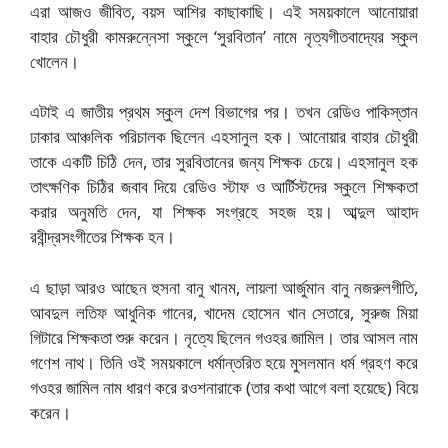
এরা আজও জীবিত, বয়স আশির কাছাকাছি। এই সময়কালে আনোয়ারা
বাহার চৌধুরী কামরুন্নেসা স্কুলে ‘সুরবিতান’ নামে নৃত্যগীতবাদ্যের স্কুল
খোলেন।
এটাই এ জাতীয় প্রথম স্কুল দেশ বিভাগের পর। তখন রেডিও পাকিস্তান
ঢাকার আঞ্চলিক পরিচালক ছিলেন এহসানুল হক। আনোয়ার বাহার চৌধুরী
তাকে একটি চিঠি দেন, তার সুরবিতানের জন্য শিক্ষক চেয়ে। এহসানুল হক
তাৎক্ষণিক চিঠির জবাব দিয়ে রেডিও স্টাফ ও আর্টিস্টদের স্কুলে শিক্ষকতা
করার অনুমতি দেন, যা শিক্ষক সংগ্রহে সহজ হয়। আব্দুল আহাদ
রবীন্দ্রসংগীতের শিক্ষক হন।
এ ছাড়া আরও আছেন হুসনা বানু খানম, লায়লা আর্জুমান বানু নজরুলগীতি,
আবদুল লতিফ আধুনিক গানের, খাদেম হোসেন খান সেতারে, সুরুজ মিয়া
গিটারে শিক্ষকতা শুরু করেন। নৃত্যে ছিলেন গওহর জামিল। তার আসল নাম
গণেশ নাথ। তিনি ওই সময়কালে ধর্মান্তরিত হয়ে মুসলমান ধর্ম গ্রহণ করে
গওহর জামিল নাম ধারণ করে রওশনারাকে (তার কথা আগে বলা হয়েছে) বিয়ে
করেন।