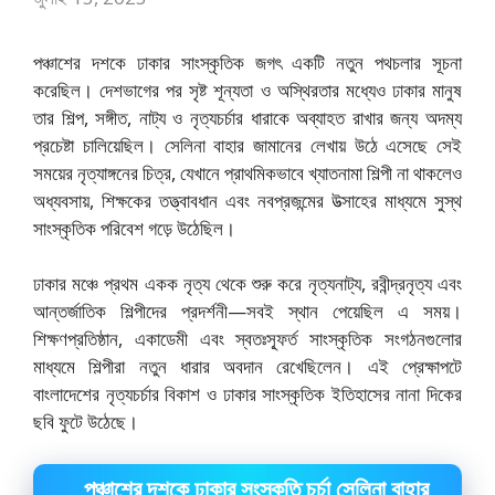
পঞ্চাশের দশকে ঢাকার সাংস্কৃতিক জগৎ একটি নতুন পথচলার সূচনা
করেছিল। দেশভাগের পর সৃষ্ট শূন্যতা ও অস্থিরতার মধ্যেও ঢাকার মানুষ
তার শিল্প, সঙ্গীত, নাট্য ও নৃত্যচর্চার ধারাকে অব্যাহত রাখার জন্য অদম্য
প্রচেষ্টা চালিয়েছিল। সেলিনা বাহার জামানের লেখায় উঠে এসেছে সেই
সময়ের নৃত্যাঙ্গনের চিত্র, যেখানে প্রাথমিকভাবে খ্যাতনামা শিল্পী না থাকলেও
অধ্যবসায়, শিক্ষকের তত্ত্বাবধান এবং নবপ্রজন্মের উত্সাহের মাধ্যমে সুস্থ
সাংস্কৃতিক পরিবেশ গড়ে উঠেছিল।
ঢাকার মঞ্চে প্রথম একক নৃত্য থেকে শুরু করে নৃত্যনাট্য, রবীন্দ্রনৃত্য এবং
আন্তর্জাতিক শিল্পীদের প্রদর্শনী—সবই স্থান পেয়েছিল এ সময়।
শিক্ষণপ্রতিষ্ঠান, একাডেমী এবং স্বতঃস্ফূর্ত সাংস্কৃতিক সংগঠনগুলোর
মাধ্যমে শিল্পীরা নতুন ধারার অবদান রেখেছিলেন। এই প্রেক্ষাপটে
বাংলাদেশের নৃত্যচর্চার বিকাশ ও ঢাকার সাংস্কৃতিক ইতিহাসের নানা দিকের
ছবি ফুটে উঠেছে।
পঞ্চাশের দশকে ঢাকার সংস্কৃতি চর্চা সেলিনা বাহার