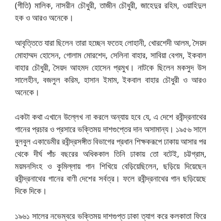
(গীতি) মালিক, নাসরীন চৌধুরী, তাজীন চৌধুরী, জাহেদুর রহিম, ওয়াহিদুল
হক ও আরও অনেকে।
আবৃত্তিতে যারা ছিলেন তারা হচ্ছেন ফতেহ লোহানী, খোরশেদী আলম, সৈয়দ
মোহাম্মদ হোসেন, গোলাম মোরশেদ, সেলিনা বাহার, সাবিয়া বেগম, ইকবাল
বাহার চৌধুরী, সৈয়দ আহমদ হোসেন প্রমুখ। নাটকে ছিলেন মকসুদ উস
সালেহীন, বজলুল করিম, হাসান ইমাম, ইকবাল বাহার চৌধুরী ও আরও
অনেকে।
একটা কথা এখানে উল্লেখ না করলে অন্যায় হবে যে, এ দেশে রবীন্দ্রনাথের
গানের প্রচার ও প্রসারে ভক্তিময় দাশগুপ্তের দান অসামান্য। ১৯৫৬ সালে
বুলবুল একাডেমীর রবীন্দ্রসঙ্গীত বিভাগের প্রধান শিক্ষকরূপে ঢাকায় আসার পর
থেকে দীর্ঘ পাঁচ বছরের অধিককাল তিনি ঢাকায় তো বটেই, চট্টগ্রাম,
ময়মনসিংহ ও কুমিল্লায় গান শিখিয়ে বেড়িয়েছিলেন, ছড়িয়ে দিয়েছেন
রবীন্দ্রনাথের গানের বাণী দেশের সর্বত্র। ফলে রবীন্দ্রনাথের গান ছড়িয়েছে
দিকে দিকে।
১৯৬১ সালের নভেম্বরে ভক্তিময় দাশগুপ্ত ঢাকা ত্যাগ করে কলকাতা ফিরে