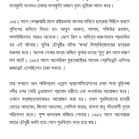
সংস্কৃতি সংসদও ঢাকার সংস্কৃতি অঙ্গনে বৃহৎ ভূমিকা পালন করে।
১৯৫২ সালে ফেব্রুয়ারি মাসে রাষ্ট্রভাষা বাংলার দাবিতে ছাত্ররা মিছিল করলে
পুলিশের গুলিতে নিহত হন আবুল বরকত, সালাম, শফিউর রহমান,
সালাউদ্দিনসহ আরও অনেকে। দেশে শিল্প ও সাহিত্য দারুণভাবে প্রভাবিত
হয় এই ঘটনায়। মুনির চৌধুরীর নাটক ‘কবর’ বিশ্ববিদ্যালয়ের ছাত্ররা
মঞ্চস্থ করে। অনেক লেখার মধ্যে অজিত কুমার গুহের ‘বুলু’ গল্প নামে দারুণ
দাগ কাটে। ১৯৫৪ সালে আমেরিকা যুক্তরাষ্ট্রের সাবেক প্রেসিডেন্ট এলিনর
রুজভেল্ট এসেছিলেন ঢাকা সফরে ।
তার সম্মানে অল পাকিস্তান ওমেন্স অ্যাসোসিয়েশনের ঢাকা শাখা বুড়িগঙ্গা
নদীর ওপর ‘মেরি এন্ডারসন’ প্রমোদ তরীতে এক সংবর্ধনার আয়োজন করে।
ওখানে মধ্যাহ্নভোজেরও আয়োজন করা হয়। তখন সুরবিতানের ছাত্রী
মেহের আহমেদ, জিনাত আহমেদ, সেলিনা বাহার, হাসনা বানু সাঁওতালী নৃত্য
পরিবেশন করে। পুষ্প জলতরঙ্গ বাজিয়ে শোনায়। ১৯৫৫ সালে আনোয়ারা
বাহার চৌধুরী বদলি হয়ে গেলে সুরবিতান বন্ধ হয়ে যায়।