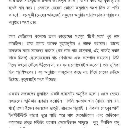
করে এবং সাংস্কৃতিক জগতে আলোড়ন আনে। বিশেষ করে বড় খুকী নৃত্যে
যথেষ্ট নাম করে। সেকালে মেয়েরা কোনো অনুষ্ঠানে অংশ নিত না পর্দার
কারণে। বড় খুকী (মেহের আহমেদ) স্কুলের অনুষ্ঠান ছাড়াও ঢাকার প্রায় সব
অনুষ্ঠানে অংশ নেয়।
ঢাকা মেডিকেল কলেজে তখন ছাত্রদের সংস্থা ‘শিল্পী সংঘ’ খুব নাম
করেছিল। তারা ঢাকায় অনেক নৃত্যানুষ্ঠান ও নাটক করতেন। তাদের
অন্যতম সভ্য সাজেদুর রহমান (যার ডাক নাম মাস্তানা, এই নামেই সবাই
তাকে চিনত) ছেলেমেয়েদের নাচ শেখাতেন এবং কম্পোজ করতেন। তিনি
নিজে কখনো স্টেজে উঠতেন না, সব সময় নেপথ্যেই থাকতেন। তার ভূমিকা
ছিল প্রশিক্ষকের। বহু অনুষ্ঠানে মাস্তানার কাছে নাচ শিখে মেহের স্টেজে
উঠেছে, নৃত্যনাট্যে অংশ নিয়েছে।
একবার নজরুলের জন্মদিনে একটি ছায়ানাট্য অনুষ্ঠিত হলো। এতে মেহের
নজরুলের ভূমিকায় রূপদান করেছিল। লিলি মমতাজ খান (বাবার নাম বিএ
খান) তখন ইডেন কলেজের ছাত্রী, নাচতেন প্রায়ই । একবার মেহবুব আলী
ইনস্টিটিউটে কালো ডুরে শাড়ি পরে সাপ সেজেছিলেন এবং মেডিকেল
কলেজের ছাত্র মতিউর রহমান সেজেছিলেন সাপুড়ে। লুলু বিলকিস বানু