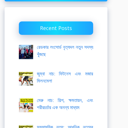
Recent Posts
রেডকার লংসোর্ড নৃত্যদল নতুন সদস্য
খুঁজছে
জুম্বা নাচ: ফিটনেস এবং মজার
মিলনমেলা
মেরু নাচ: শিল্প, ক্ষমতায়ন, এবং
শরীরচর্চার এক অনন্য মাধ্যম
সমসাময়িক নৃত্য: আধুনিক নৃত্যের