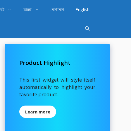
ডেট
আমরা
যোগাযোগ
English
Product Highlight
This first widget will style itself
automatically to highlight your
favorite product.
Learn more