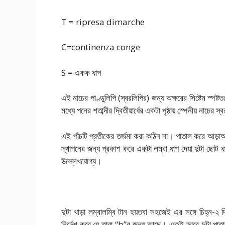
T = ripresa dimarche
C=continenza conge
S = একক ধাপ
এই নাচের পাণ্ডুলিপি (স্বরলিপির) জন্য অক্ষরের সিষ্টেম স্প
মধ্যে পনের শতাব্দীর দ্বিতীয়ার্ধের একটা পৃষ্ঠায় স্পেনীয় নাচে
এই পাঁচটি প্রতীকের তর্জমা করা কঠিন না। পাতাল করে আড়াআড
স্থাপনের জন্য প্রকাশ করে একটা লম্বা ধাপ দেয়া দুটা ছোট
উল্লেখযোগ্য।
দুটা খাড়া লম্বালম্বি টান হয়তবা সহজেই এর সঙ্গে চিহ্ন-২ দ্
নির্দেশ করে যে তারা “b”র জন্য আছে। একই
ভাবে দুটা পাত