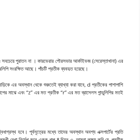
ষ্টতঃ সবচেয়ে পুরাতন না । কারভেরার পৌরসভার আর্কাইভজ (সেরেস্তাখানা) এর
র স্বরলিপি সংরক্ষিত আছে। পাঁচটি প্রতীক ব্যবহৃত হয়েছে।
়িকে এর অবস্থান থেকে শুরুতেই ব্যাখ্যা করা যাবে, d প্রতীকের পাশাপাশি
 ধাপের মাঝে এবং “z” এর মত প্রতীক “r” এর মত ব্রাসেলস পান্ডুলিপির মতই
বিধাগ্রস্থ হবে। পূর্বসূত্রের মধ্যে তাদের অবস্থান অবশ্য এক্সপার্টের প্রতি
ালমুখী রেখা নির্দেশ করে একক ধাপ * চিহ্ন-৩. আমরা লক্ষ্য করি যে, প্রতীক