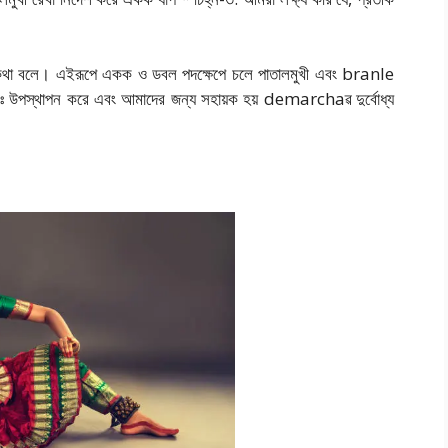
েশনার কথা বলে। এইরূপে একক ও ডবল পদক্ষেপে চলে পাতালমুখী এবং branle
 পুনঃ উপস্থাপন করে এবং আমাদের জন্য সহায়ক হয় demarchaৱ দুর্বোধ্য