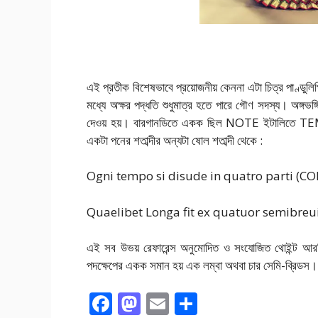
এই প্রতীক বিশেষভাবে প্রয়োজনীয় কেননা এটা চিত্র পাণ্ডুলি
মধ্যে অক্ষর পদ্ধতি শুধুমাত্র হতে পারে গৌণ সদস্য। অঙ্গভঙ্গ
দেওয় হয়। বারগানডিতে একক ছিল NOTE ইটালিতে TEMP
একটা পনের শতাব্দীর
অন্যটা ষোল শতাব্দী থেকে :
Ogni tempo si disude in quatro parti (
Quaelibet Longa fit ex quatuor semibre
এই সব উভয় রেফারেন্স অনুমোদিত ও সংযোজিত থোইন্ট
পদক্ষেপের একক সমান হয় এক লম্বা অথবা চার সেমি-ব্রি
F
M
E
S