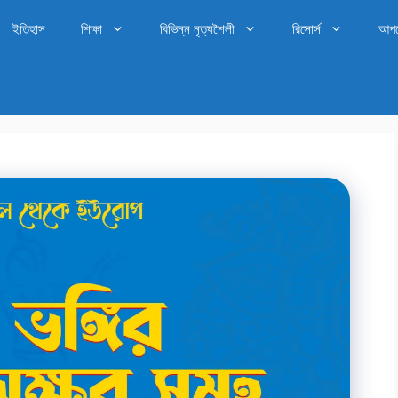
ইতিহাস
শিক্ষা
বিভিন্ন নৃত্যশৈলী
রিসোর্স
আপ