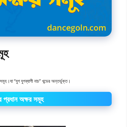
মূহ
হ।যা “যুগ যুগব্যাপী নাচ” খন্ডের অন্তর্ভুক্ত।
ির প্রধান অক্ষর সমূহ