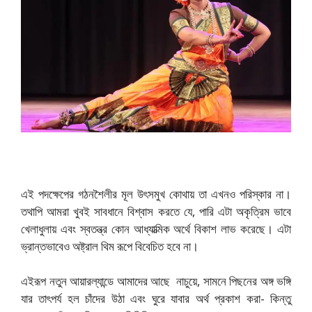
এই পদক্ষেপের গঠনশৈলীর মূল উৎসমুখ কোথায় তা এখনও পরিস্কার না।
তথাপি আমরা খুবই সাবধানে বিশ্বাস করতে যে, পারি এটা অকৃত্রিম ভাবে
খেলাধুলায় এবং স্বতন্ত্র কোন আধ্যাত্মিক অর্থে বিকাশ লাভ করেছে। এটা
ভ্রান্তভাবেও অষ্ট্রাল থিম রূপে বিবেচিত হবে না।
এইরূপ নতুন আয়ারল্যান্ডে আমাদের আছে নাচুয়ে, সামনে পিছনের অঙ্গ ভঙ্গি
যার তাৎপর্য হল চাঁদের উঠা এবং ঘুরে যাবার অর্থ প্রকাশ করা- কিন্তু