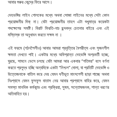
আবার শুরুর কেন্দ্রে ফিরে আসে।
দেহভঙ্গির লাইন গোলকের মধ্যে অথবা সোজা লাইনের মধ্যে সেটা কোন
প্রয়োজনীয় দিক্ না। যেটা প্রয়োজনীয় তাহল এটা শুধুমাত্র কয়েকটা
পদক্ষেপের সমষ্টি। বিরাট ফিরতি-নাচ ছন্দবদ্ধ চেতনার বাইরে এবং এই
মস্তিস্ক তা অনুধাবন করতে সক্ষম না ।
এই ফরমে (গঠনশৈলীও) আবার আমরা প্রবৃত্তির বৈপরীত্য এবং সৃজনশীল
ক্ষমতা দেখতে পাই। একটার মধ্যে অবিশ্রান্ত দেহভঙ্গি অগ্রবর্তী হচ্ছে,
ঘুরছে, সামনে ভেসে চলছে যেটা আমরা আর একবার “গতিময়” বলে বর্ণনা
করতে প্রলুদ্ধ হচ্ছি অন্যদিকে একটা “নিশ্চল” দোলা, যা প্রতিটি দেহভঙ্গি ও
উত্তেজনাকে বাতিল করে দেয় যেমন ঘণীভূত মাংসপেশী ছাড়া পাচ্ছে অথবা
নিঃশ্বাসে যেমন ফুসফুস বাতাস নেয় আবার প্রশ্বাসে বাহির করে, যেমন
সমস্ত মানবিক কর্মকান্ড এবং প্রক্রিয়া, সুষম, সন্তোষজনক, শান্ত ধরণের
অতিবাহিত হয়।