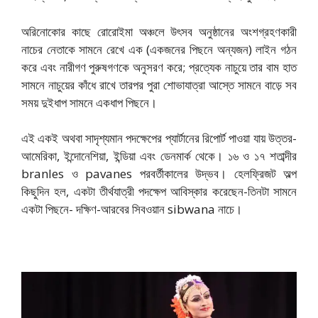
অরিনোকোর কাছে রোরোইমা অঞ্চলে উৎসব অনুষ্ঠানের অংশগ্রহণকারী
নাচের নেতাকে সামনে রেখে এক (একজনের পিছনে অন্যজন) লাইন গঠন
করে এবং নারীগণ পুরুষগণকে অনুসরণ করে; প্রত্যেক নাচুয়ে তার বাম হাত
সামনে নাচুয়ের কাঁধে রাখে তারপর পুরা শোভাযাত্রা আস্তে সামনে বাড়ে সব
সময় দুইধাপ সামনে একধাপ পিছনে।
এই একই অথবা সাদৃশ্যমান পদক্ষেপের প্যার্টানের রিপোর্ট পাওয়া যায় উত্তর-
আমেরিকা, ইন্দোনেশিয়া, ইন্ডিয়া এবং ডেনমার্ক থেকে। ১৬ ও ১৭ শতাব্দীর
branles ও pavanes পরবর্তীকালের উদ্ভব। হেলফ্রিজট অল্প
কিছুদিন হল, একটা তীর্থযাত্রী পদক্ষেপ আবিস্কার করেছেন-তিনটা সামনে
একটা পিছনে- দক্ষিণ-আরবের সিবওয়ান sibwana নাচে।