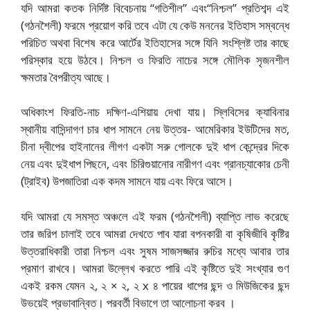
যদি আমরা কতক নির্দিষ্ট বিবেচনায় “গতিশীল” এবং“নিশ্চল” প্রতিশব্দ এই
(গঠনশৈলী) ফরমে প্রয়োগ করি তবে এটা যে কেউ মননের ইতিহাস সম্বন্ধে
পরিচিত অথবা বিশেষ করে আর্টের ইতিহাসের সঙ্গে যিনি সংশ্লিষ্ট তার কাছে
পরিস্কার হয়ে উঠবে। নিশ্চল ও ফিরতি নাচের সঙ্গে মৌলিক সৃজনশীল
ক্ষমতার বৈপরীত্য আছে।
অধিকাংশ ফিরতি-নাচ দক্ষিণ-এশিয়ায় দেখা যায়। স্লিবিসের ক্যাবিনার
স্থানীয় বাসিন্দাগণ চার ধাপ সামনে নেয় উত্তর- আমেরিকার ইউটিদের মত,
চীনা দ্বীপের হাইনানের লীগণ একটা সরু গোলকে দুই ধাপ কেন্দ্রের দিকে
নেয় এবং দুইধাপ পিছনে, এবং চিরিগুয়ানোর নারীগণ এবং গ্রানচ্যাকোর চেনী
(ট্রাইব) উপজাতিরা এক কদম সামনে যায় এবং ফিরে আসে।
যদি আমরা যে সমস্ত অঞ্চলে এই ফরম (গঠনশৈলী) ব্যাপ্তি লাভ করেছে
তার জরিপ চালাই তবে আমরা দেখতে পাব যারা বপনকারী বা কৃষিজীবি কৃষ্টির
উত্তরাধিকারী তারা নিশ্চল এবং সুষম সাজসজ্জার রুচির মধ্যে আবার তার
প্রমাণ রাখবে। আমরা উল্লেখ করতে পারি এই কৃষ্টিতে দুই সংখ্যার গুণ
একই রকম যেমন ২, ২ × ২, ২ x ৪ পায়ের ধাপের ছন্দ ও মিউজিকের ছন্দ
উভয়েই প্রভাবান্বিত। পরবর্তী বিভাগে তা আলোচনা করব ।