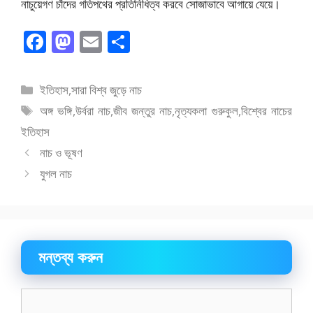
নাচুয়েগণ চাঁদের গতিপথের প্রতিনিধিত্ব করবে সোজাভাবে আগায়ে যেয়ে।
F
M
E
S
ac
as
m
h
e
to
ai
ar
বিভাগ
ইতিহাস
,
সারা বিশ্ব জুড়ে নাচ
b
d
l
e
সমূহ
ট্যাগ
অঙ্গ ভঙ্গি
,
উর্বরা নাচ
,
জীব জন্তুর নাচ
,
নৃত্যকলা গুরুকুল
,
বিশ্বের নাচের
o
o
সমূহ
ইতিহাস
o
n
নাচ ও ভূষণ
k
যুগল নাচ
মন্তব্য করুন
মন্তব্য