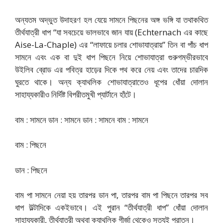
অন্যতম অদ্ভুত উদাহরণ হল যেয়ে সামনে পিছনের অঙ্গ ভঙ্গি যা তথাকথিত
তীর্থযাত্রী ধাপ “যা সবচেয়ে ভালভাবে জান যায় (Echternach এর কাছে
Aise-La-Chaple) এর “লাফায়ে চলার শোভাযাত্রায়” তিন বা পাঁচ ধাপ
সামনে এবং এক বা দুই ধাপ পিছনে নিয়ে শোভাযাত্রা গুরুগম্ভীরভাবে
উইলিব ব্রোড এর পবিত্র হাড়ের দিকে পথ করে নেয় এবং তাদের চারদিক
ঘুরতে থাকে। অন্য ক্যাথলিক শোভাযাত্রাতেও ধূপের ধোঁয়া দোলান
সাহায্যকারীও নির্দিষ্ট বিপরীতমুখী প্যার্টানে হাঁটে।
বাম : সামনে ডান : সামনে ডান : সামনে বাম : সামনে
বাম : পিছনে
ডান : পিছনে
বাম পা সামনে নেয়া হয় তারপর ডান পা, তারপর বাম পা পিছনে তারপর সব
ধাপ উল্টাদিকে একইভাবে। এই পুরান “তীর্থযাত্রী ধাপ” ধোঁয়া দোলান
সাহায্যকারী, তীর্থযাত্রী অথবা ক্যাথলিক গীর্জা থেকেও সত্যই পুরাতন।