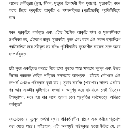
বয়নের দেবীত্রয় (জন্ম, জীবন, মৃত্যুর তিনদেবী গীক পুরাণে). সুতাকাটা, বয়ন
করার চিত্র প্রকৃতির আকৃতি ও গঠনশক্তির (প্রতিচ্ছবি) প্রতিনিধিত্ব
করে।
যখন প্রকৃতির কর্মকান্ড এবং এটার শৈল্পিক আকৃতি গঠন ও সৃজনশীলতা
উপস্থিত হয়, এইরূপে মানুষ সুতাকাটা, বুনন এবং বয়ন এই সকল হস্তশিল্পে
প্রতিফলিত হয়ে স্বীকৃত হয় যদিও পৃথিবীবাসীর সৃজনশীল কাজের সঙ্গে অন্য
সম্পর্কযুক্ত।
দুটা সুতা একত্রিত করতে গিয়ে তারা বুঝতে পারে ক্ষমতার দ্বন্দ্ব এবং উভয়
লিঙ্গের প্রজনন দৈহিক শক্তির সক্ষমতায় আবশ্যক। তাঁতের কৌশলে এই
সম্পর্ক এখনও পরিস্কার বুঝা যায়। সুতার ক্রসিং (পারাপার) তাদের একটার
পর আর একটার দৃষ্টিগোচর হওয়া ও অদৃশ্য হয়ে যাওয়াকে সেই চিত্রের
উপস্থাপন, মনে হয় যার সঙ্গে তুলনা চলে প্রকৃতির সর্বক্ষেত্রে অবিরত
কর্মকান্ড” ।
ব্যাচোফেনের দৃঢ়মূল তর্জমা স্থান পরিবর্তনশীল নাচের এক পর্যায়ে প্রয়োগ
করা যেতে পারে। যাইহোক, এটা অবশ্যই পরিস্কার হওয়া উচিত যে, যে