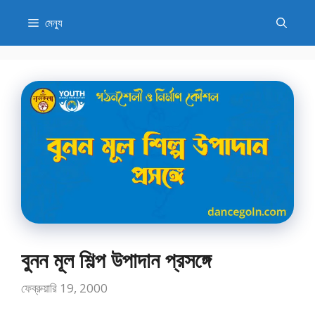
এড়িেয়
মেন্যু
লেখায়
যান
বুনন মূল শিল্প উপাদান প্রসঙ্গে
ফেব্রুয়ারি 19, 2000