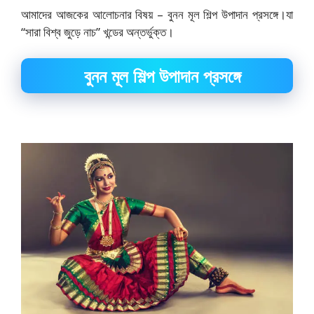
আমাদের আজকের আলোচনার বিষয় – বুনন মূল শিল্প উপাদান প্রসঙ্গে।যা
“সারা বিশ্ব জুড়ে নাচ” খন্ডের অন্তর্ভুক্ত।
বুনন মূল শিল্প উপাদান প্রসঙ্গে