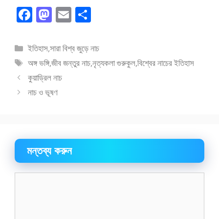
F
M
E
S
ac
as
m
h
e
to
ai
ar
বিভাগ
ইতিহাস
,
সারা বিশ্ব জুড়ে নাচ
b
d
l
e
সমূহ
ট্যাগ
অঙ্গ ভঙ্গি
,
জীব জন্তুর নাচ
,
নৃত্যকলা গুরুকুল
,
বিশ্বের নাচের ইতিহাস
o
o
সমূহ
কুয়াড্রিল নাচ
o
n
নাচ ও ভূষণ
k
মন্তব্য করুন
মন্তব্য