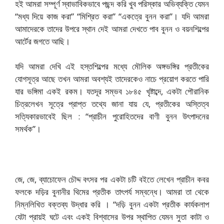
হই আমরা সম্পূর্ণ স্বাভাবিকভাবে পছন্দ করি খুব পরিস্কার অভিব্যক্তি যেমন
“মধ্য দিয়ে কাজ করা” “মিশ্রিত করা” “একত্রে বুনন করা”। যদি আমরা
আমাদেরকে তাদের উপরে স্থান দেই আমরা দেখতে পাব বুনন ও বয়নশিল্পের
আর্টের জগতে আছি।
যদি আমরা দেখি এই হস্তশিল্পের মধ্যে মৌলিক অঙ্গভঙ্গির প্রতীকের
যোগসূত্র আছে তখন আমরা অবশ্যই তাদেরকেও নাচে প্রয়োগ করতে পারি
যার ভঙ্গিমা একই রকম। যতদূর সম্ভব ১৮৪৫ খৃষ্টাব্দে, একটা পৌরানিক
চিত্রলেখন সূত্রে প্রাপ্ত তথ্যে জানা যায় যে, প্রতীকের অস্তিত্ব
সত্যিকারভাবেই ছিল : “প্রাচীন পুরোহিতদের বাণী বুনন উৎপাদনের
সমর্থক”।
জে, জে, ব্যাচোফেন চৌদ্দ বৎসর পর একটা চটি বইতে লেখেন প্রাচীন কবর
ফলকে দড়ির বুনানীর থিমের প্রতীক তাৎপর্য সম্বন্ধে। আমরা তা থেকে
নিম্নলিখিত বক্তব্য উদ্ধার করি । “দড়ি বুনন একটা প্রতীক কার্যকলাপ
যেটা প্রায়ই ঘটে এবং একই বিশ্বাসের উপর স্থাপিত যেমন সুতা কাটা ও