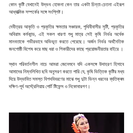
কোন কৃষ্টি যেখানেই উদ্ভব হোকনা কেন তার একটা চিন্তা-চেতনা এইরূপ
আধ্যাত্মিক সম্পর্কের সঙ্গে সংশ্লিষ্ট।
দেবীত্রয় আকৃতি ও প্রকৃতির ক্ষমতার সঞ্চারক, পৃথিবীবাসীর সৃষ্টি, প্রকৃতির
অবিরাম কর্মকান্ড, এই সকল ধারণা শুধু মাত্র সেই কৃষি নির্ভর অর্ধেক
মানবতাকে গভীরভাবে অভিভূত করতে পেরেছে। অর্জন নির্ভর অর্থনৈতিক
জনগোষ্ঠী বিশেষ করে মাছ ধরা ও শিকারীদের কাছে প্রয়োজনীয়তার বাইরে ।
স্থান পরিবর্তনশীল নাচে আমরা জেনেশুনে যদি একসঙ্গে উদাহরণ হিসাবে
আমাদের নিম্নলিখিত ছবি অনুসরণ করতে পারি যে, কৃষি ভিত্তিক কৃষ্টির মধ্য
দিয়ে উদ্ভাবিত সমস্ত বিশদবিবরণের মাঝে শুধু দুটা ভিন্ন ধরনের ব্যতিক্ৰম
দক্ষিণ-পূর্ব অস্ট্রেলিয়ায় পোর্ট ষ্টিফেন্স ও নিকোবারগণ।