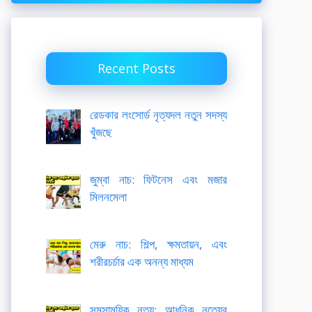
Recent Posts
রেডকার লংসোর্ড নৃত্যদল নতুন সদস্য
খুঁজছে
জুম্বা নাচ: ফিটনেস এবং মজার
মিলনমেলা
মেরু নাচ: শিল্প, ক্ষমতায়ন, এবং
শরীরচর্চার এক অনন্য মাধ্যম
সমসাময়িক নৃত্য: আধুনিক নৃত্যের