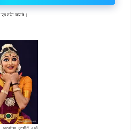
 হয় নাট্টা আডাট।
ভরতনাট্যম নৃত্যশিল্পী একটি