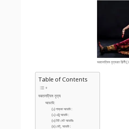
ভরতনাট্যম নৃত্যরত শিল
Table of Contents
ভরতনাট্যম নৃত্য
আডাউ:
(১) পাক্কা আডাউ :
(২) এট্টু আডাউ :
(৩) টাট মেট আডাউঃ
(৪) মেট্, আডাউ :