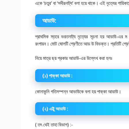
একে ‘চতুর’ বা ‘সদীরনাট্য’ বলা হয়ে থাকে। এই নৃত্যের গায়িকা
আডাউ:
প্রাথমিক স্তরে ভরতনাট্য নৃত্যের সূচনা হয় আডাউ-এর ম ধ্
রংপায়ন। মোট ষোলটি শ্রেণীতে আড উ বিভক্ত। প্রতিটি শ্রেণীর
নিয়ে মাত্র ছয় প্রকার আডাউ-এর উল্লেখ করা হলঃ
(১) পাক্কা আডাউ :
কোনাকুনি গতিসম্পন্ন আভাউকে বলা হয় পাক্কা আডাউ।
(২) এট্টু আডাউ :
( তৎ থেই তাহা বিভাগ) :-