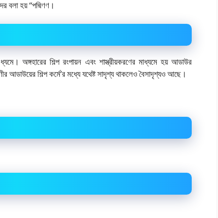
দের বলা হয় “পদ্মিণণ।
যমে। অঙ্গহারের শিল্প রংপায়ন এবং শাস্ত্রীয়করণের মাধ্যমে হয় আডাউর
 আডাউয়ের শিল্প কর্মে’র মধ্যে যথেষ্ট সাদৃশ্য থাকলেও বৈসাদৃশ্যও আছে।