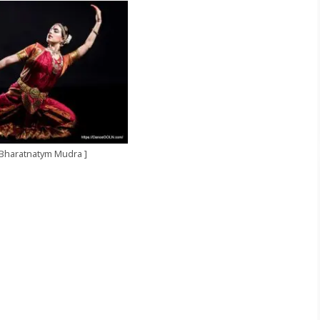
্পী [ Bharatnatym Mudra ]