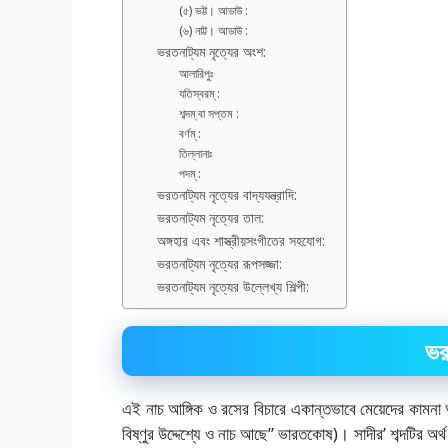
(৫) ভট্ট। আডাউ :
(৬) নাট্ট। আডাউ :
ভরতনাট্যম নৃত্যের অংশ:
আলারিপুঃ
যতিস্বরম্ :
শব্দম্ বা সপ্তম :
বর্ণম্ :
তিল্লানাঃ
পদম্ :
ভরতনাট্যম নৃত্যের বাদ্যযন্ত্রাদি:
ভরতনাট্যম নৃত্যের তাল:
অঙ্গহার এবং শাস্ত্রীয়সংগীতের সহযোগ:
ভরতনাট্যম নৃত্যের রূপসজ্জা:
ভরতনাট্যম নৃত্যের উল্লেখ্য শিল্পী:
ভর
এই নাচ আঙ্গিক ও রসের বিচারে একান্তভাবে মেয়েদের কামনা আন
বিষ্ণুর উদ্দেশ্যে ও নাচ আছে” ভারতকোষ)। সাদীর’ শব্দটির অর্থ