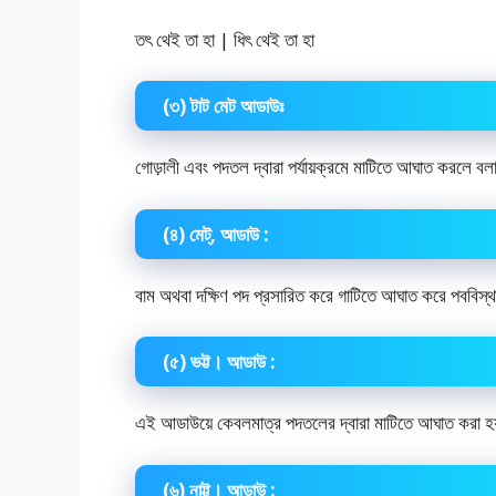
তৎ থেই তা হা | ধিৎ থেই তা হা
(৩) টাট মেট আডাউঃ
গোড়ালী এবং পদতল দ্বারা পর্যায়ক্রমে মাটিতে আঘাত করলে ব
(৪) মেট্, আডাউ :
বাম অথবা দক্ষিণ পদ প্রসারিত করে গাটিতে আঘাত করে পববিস্
(৫) ভট্ট। আডাউ :
এই আডাউয়ে কেবলমাত্র পদতলের দ্বারা মাটিতে আঘাত করা হ
(৬) নাট্ট। আডাউ :