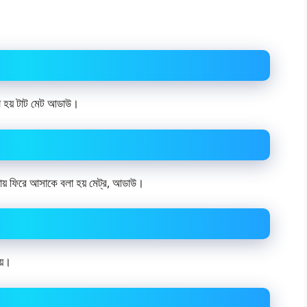
লা হয় টাট মেট আডাউ।
থায় ফিরে আসাকে বলা হয় মেট্র, আডাউ।
য়।