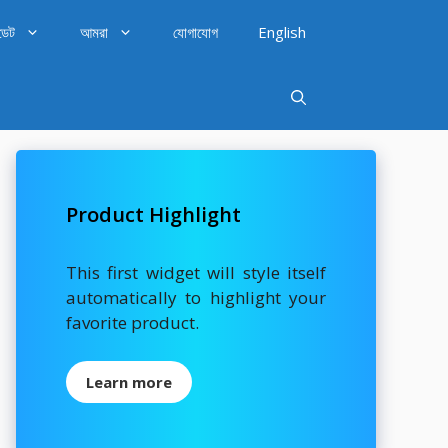
ডেট
আমরা
যোগাযোগ
English
Product Highlight
This first widget will style itself
automatically to highlight your
favorite product.
Learn more