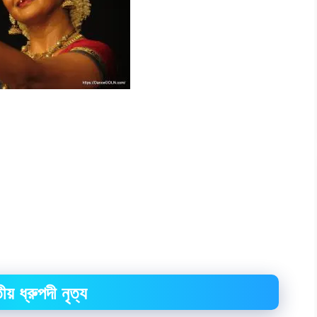
য় ধ্রুপদী নৃত্য