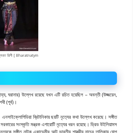
ত্যরত শিল্পী [ Bharatnatym
(ঐতিহ্য, ঘরানার) উল্লেখ রয়েছে যখন এটি রচিত হয়েছিল – অবন্তী (উজ্জয়েন,
গধী (পূর্ব)।
 এনসাইক্লোপিডিয়া ব্রিটানিকায় ছয়টি নৃত্যের কথা উল্লেখ করেছে। সঙ্গীত
 সরকারের সংস্কৃতি মন্ত্রক এগারোটি নৃত্যের ধরন রয়েছে। ড্রিড উইলিয়ামস
্যকে সঙ্গীত নাটক একাডেমীর আট ভারতীয় শাস্ত্রীয় নাচের তালিকায় যোগ