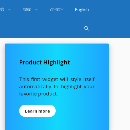
ডেট
আমরা
যোগাযোগ
English
Product Highlight
This first widget will style itself
automatically to highlight your
favorite product.
Learn more