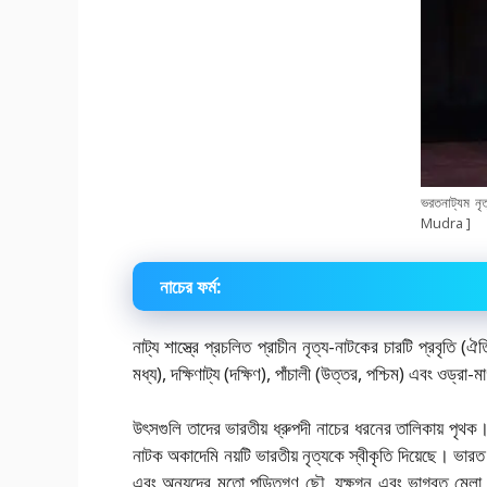
ভরতনাট্যম নৃ
Mudra ]
নাচের ফর্ম:
নাট্য শাস্ত্রে প্রচলিত প্রাচীন নৃত্য-নাটকের চারটি প্রবৃতি 
মধ্য), দক্ষিণাট্য (দক্ষিণ), পাঁচালী (উত্তর, পশ্চিম) এবং ওড্রা-মা
উৎসগুলি তাদের ভারতীয় ধ্রুপদী নাচের ধরনের তালিকায় পৃথক।
নাটক অকাদেমি নয়টি ভারতীয় নৃত্যকে স্বীকৃতি দিয়েছে। ভারত
এবং অন্যদের মতো পন্ডিতগণ ছৌ, যক্ষগন এবং ভাগবত মেলা নৃত