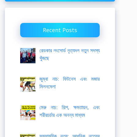
Recent Posts
রেডকার লংসোর্ড নৃত্যদল নতুন সদস্য
খুঁজছে
জুম্বা নাচ: ফিটনেস এবং মজার
মিলনমেলা
মেরু নাচ: শিল্প, ক্ষমতায়ন, এবং
শরীরচর্চার এক অনন্য মাধ্যম
সমসাময়িক নৃত্য: আধুনিক নৃত্যের