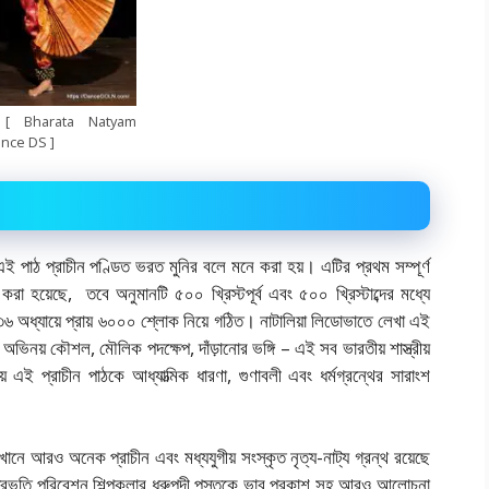
যম [ Bharata Natyam
nce DS ]
বং এই পাঠ প্রাচীন পণ্ডিত ভরত মুনির বলে মনে করা হয়। এটির প্রথম সম্পূর্ণ
ণ করা হয়েছে, তবে অনুমানটি ৫০০ খ্রিস্টপূর্ব এবং ৫০০ খ্রিস্টাব্দের মধ্যে
ায় ৩৬ অধ্যায়ে প্রায় ৬০০০ শ্লোক নিয়ে গঠিত। নাটালিয়া লিডোভাতে লেখা এই
গি, অভিনয় কৌশল, মৌলিক পদক্ষেপ, দাঁড়ানোর ভঙ্গি – এই সব ভারতীয় শাস্ত্রীয়
 এই প্রাচীন পাঠকে আধ্যাত্মিক ধারণা, গুণাবলী এবং ধর্মগ্রন্থের সারাংশ
, সেখানে আরও অনেক প্রাচীন এবং মধ্যযুগীয় সংস্কৃত নৃত্য-নাট্য গ্রন্থ রয়েছে
 প্রভৃতি পরিবেশন শিল্পকলার ধ্রুপদী পুস্তকে ভাব প্রকাশ সহ আরও আলোচনা