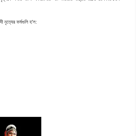
দী নৃত্যের ফর্মগুলি হ’ল: