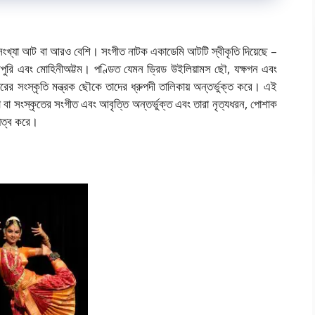
ের সংখ্যা আট বা আরও বেশি। সংগীত নাটক একাডেমি আটটি স্বীকৃতি দিয়েছে –
 মণিপুরি এবং মোহিনীঅট্টম। পণ্ডিত যেমন ড্রিড উইলিয়ামস ছৌ, যক্ষগন এবং
 সংস্কৃতি মন্ত্রক ছৌকে তাদের ধ্রুপদী তালিকায় অন্তর্ভুক্ত করে। এই
া বা সংস্কৃতের সংগীত এবং আবৃত্তি অন্তর্ভুক্ত এবং তারা নৃত্যধরন, পোশাক
ধিত্ব করে।